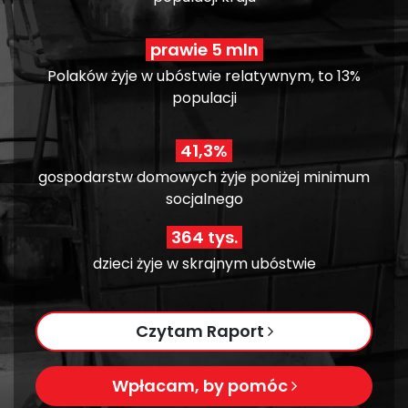
prawie 5 mln
Polaków żyje w ubóstwie relatywnym, to 13%
populacji
41,3%
gospodarstw domowych żyje poniżej minimum
socjalnego
364 tys.
dzieci żyje w skrajnym ubóstwie
Czytam Raport
Wpłacam, by pomóc