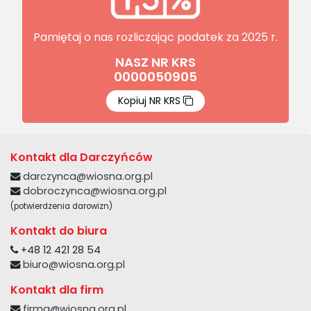
Pamiętaj o nas
rozliczając
podatek za 2025 r.
NASZ NR KRS
0000050905
Kopiuj NR KRS
Kontakt dla Darczyńców
darczynca@wiosna.org.pl
dobroczynca@wiosna.org.pl
(potwierdzenia darowizn)
Kontakt do biura
+48 12 421 28 54
biuro@wiosna.org.pl
Kontakt dla firm
firma@wiosna.org.pl