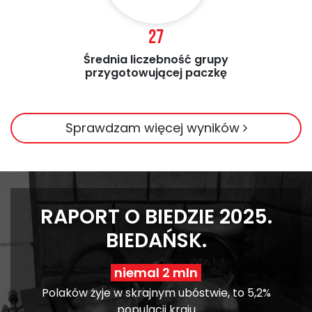
27
Średnia liczebność grupy
przygotowującej paczkę
Sprawdzam więcej wyników
RAPORT O BIEDZIE 2025.
BIEDAŃSK.
niemal 2 mln
Polaków żyje w skrajnym ubóstwie, to 5,2%
populacji kraju