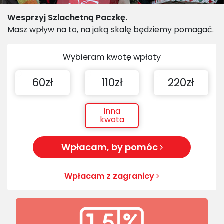
Wesprzyj Szlachetną Paczkę.
Masz wpływ na to, na jaką skalę będziemy pomagać.
Wybieram kwotę wpłaty
60zł
110zł
220zł
Inna
kwota
Wpłacam, by pomóc
Wpłacam z zagranicy