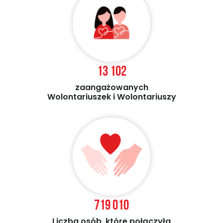
13 102
zaangażowanych
Wolontariuszek i Wolontariuszy
719 010
Liczba osób, które połączyła