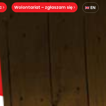
óc
Wolontariat – zgłaszam się
EN