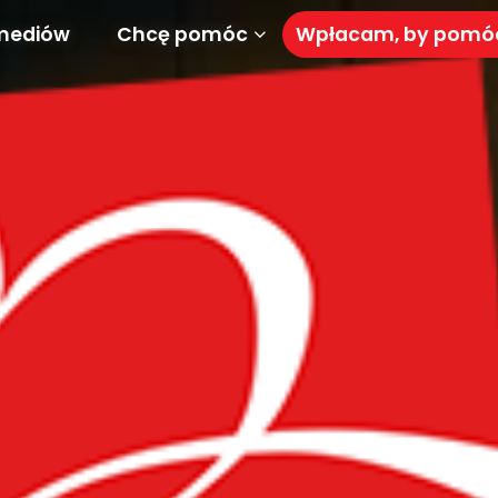
mediów
Chcę pomóc
Wpłacam, by pom