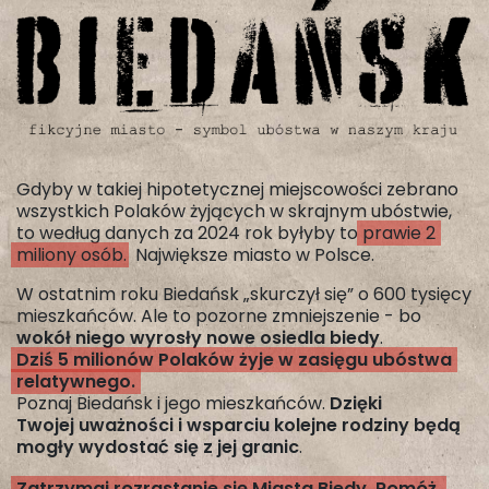
Gdyby w takiej hipotetycznej miejscowości zebrano
wszystkich Polaków żyjących w skrajnym ubóstwie,
to według danych za 2024 rok byłyby to
prawie 2
miliony osób
. Największe miasto w Polsce.
W ostatnim roku Biedańsk „skurczył się” o 600 tysięcy
mieszkańców. Ale to pozorne zmniejszenie - bo
wokół niego wyrosły nowe osiedla biedy
.
Dziś 5 milionów Polaków żyje w zasięgu ubóstwa
relatywnego.
Poznaj Biedańsk i jego mieszkańców.
Dzięki
Twojej uważności i wsparciu kolejne rodziny będą
mogły wydostać się z jej granic
.
Zatrzymaj rozrastanie się Miasta Biedy. Pomóż.