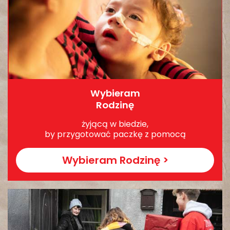
Wybieram
Rodzinę
żyjącą w biedzie,
by przygotować paczkę z pomocą
Wybieram Rodzinę >