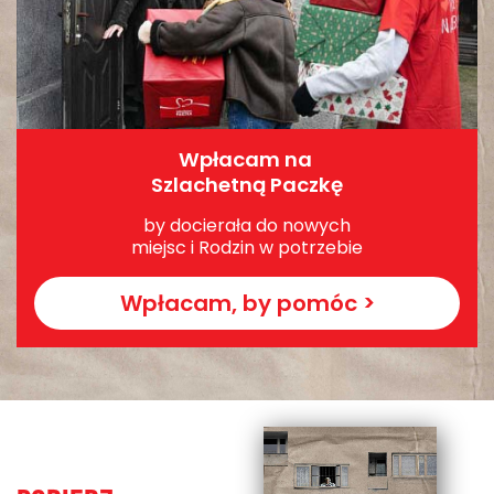
Wpłacam na
Szlachetną Paczkę
by docierała do nowych
miejsc i Rodzin w potrzebie
Wpłacam, by pomóc >