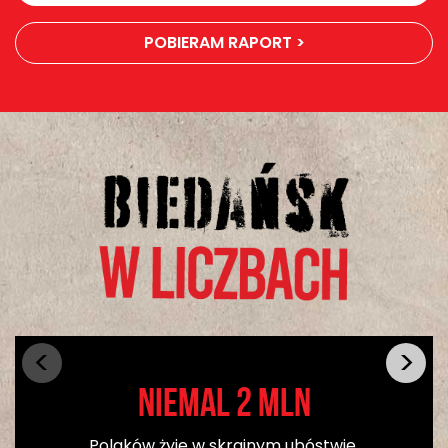
POBIERAM RAPORT >
niemal 2 mln
Polaków żyje w skrajnym ubóstwie,