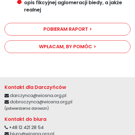
opis fikcyjnej aglomeracji biedy, a jakże
realnej
POBIERAM RAPORT >
WPŁACAM, BY POMÓC >
Kontakt dla Darczyńców
darczynca@wiosna.org.pl
dobroczynca@wiosna.org.pl
(potwierdzenia darowizn)
Kontakt do biura
+48 12 421 28 54
biuro@wiosna.org.pl