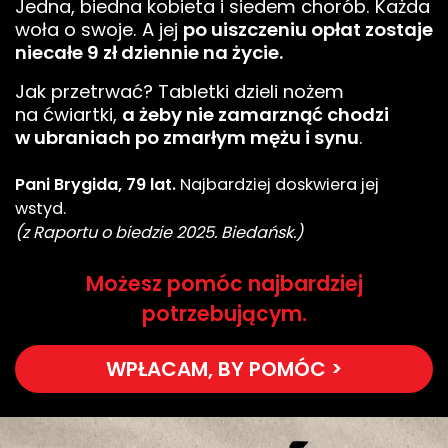
Jedna, biedna kobieta i siedem chorób. Każda
woła o swoje. A jej
po uiszczeniu opłat zostaje
niecałe 9 zł dziennie na życie.
Jak przetrwać? Tabletki dzieli nożem
na ćwiartki,
a żeby nie zamarznąć chodzi
w ubraniach po zmarłym mężu i synu
.
Pani Brygida, 79 lat.
Najbardziej doskwiera jej
wstyd.
(z Raportu o biedzie 2025. Biedańsk.)
Możesz pomóc najbardziej
potrzebującym.
WPŁACAM, BY POMÓC >