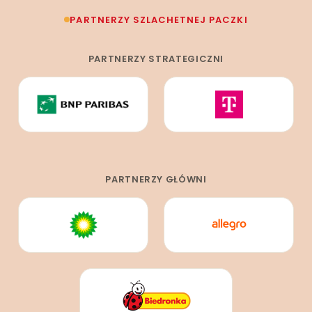
mówi, że nauczyła się dzięki temu uważnie słuchać
innych, co pomogło jej również w relacjach we własnej
PARTNERZY SZLACHETNEJ PACZKI
rodzinie. Inny Wolontariusz ujął to tak: „Uwierzyłem
w siebie i w to, że dziś wiele mogę zrobić dla tego
PARTNERZY STRATEGICZNI
świata”.
PARTNERZY GŁÓWNI