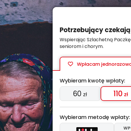
Potrzebujący czekają
Wspierając Szlachetną Paczkę
seniorom i chorym.
Wpłacam
jednorazow
Wybieram kwotę wpłaty:
60
110
zł
zł
Wybieram metodę wpłaty:
WP