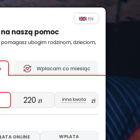
EN
na naszą pomoc
 pomagasz ubogim rodzinom, dzieciom,
o
Wpłacam
co miesiąc
220
inna kwota
zł
zł
WPŁATA
ŁATA ONLINE