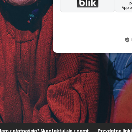
p
Apple
em z płatnością? Skontaktuj się z nami:
Przydatne linki