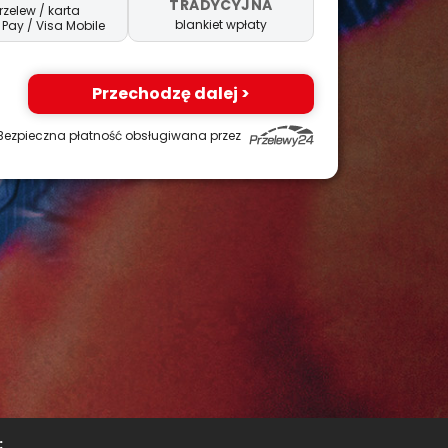
TRADYCYJNA
rzelew / karta
blankiet wpłaty
 Pay
/ Visa Mobile
Przechodzę dalej >
Bezpieczna płatność obsługiwana przez
: