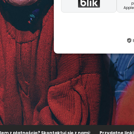
p
Apple
em z płatnością? Skontaktuj się z nami:
Przydatne linki