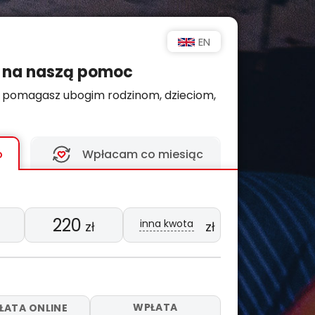
EN
na naszą pomoc
 pomagasz ubogim rodzinom, dzieciom,
o
Wpłacam
co miesiąc
220
inna kwota
zł
zł
WPŁATA
ŁATA ONLINE