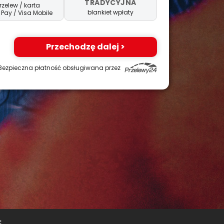
TRADYCYJNA
rzelew / karta
blankiet wpłaty
 Pay
/ Visa Mobile
Przechodzę dalej >
Bezpieczna płatność obsługiwana przez
: