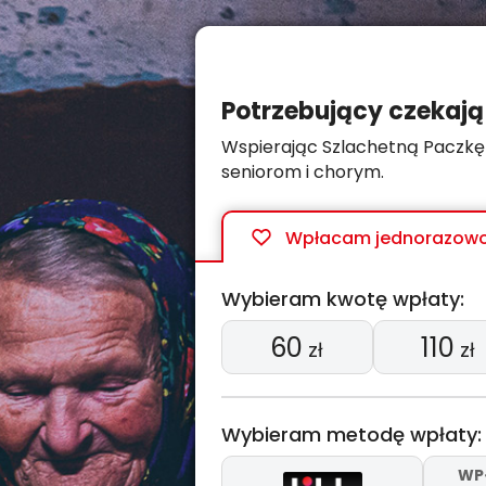
Potrzebujący czekają
Wspierając Szlachetną Paczkę
seniorom i chorym.
Wpłacam
jednorazow
Wybieram kwotę wpłaty:
60
110
zł
zł
Wybieram metodę wpłaty:
WP