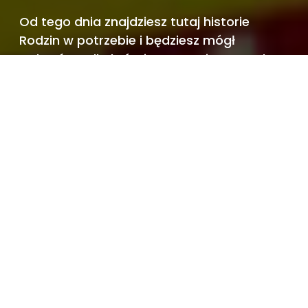
Od tego dnia znajdziesz tutaj historie
Rodzin w potrzebie i będziesz mógł
wybrać tę, dla której przygotujesz paczkę.
Już dziś możesz wesprzeć Szlachetną
Paczkę,
by mogła docierać z pomocą do nowych
miejsc.
Wpłacam, by pomóc >