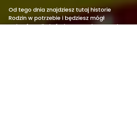
Od tego dnia znajdziesz tutaj historie
Rodzin w potrzebie i będziesz mógł
wybrać tę, dla której przygotujesz paczkę.
Już dziś możesz wesprzeć Szlachetną
Paczkę,
by mogła docierać z pomocą do nowych
miejsc.
Wpłacam, by pomóc >