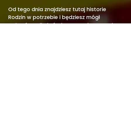
Od tego dnia znajdziesz tutaj historie
Rodzin w potrzebie i będziesz mógł
wybrać tę, dla której przygotujesz paczkę.
Już dziś możesz wesprzeć Szlachetną
Paczkę,
by mogła docierać z pomocą do nowych
miejsc.
Wpłacam, by pomóc >