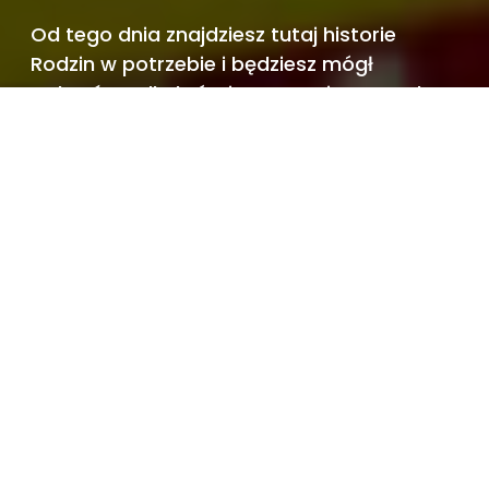
Od tego dnia znajdziesz tutaj historie
Rodzin w potrzebie i będziesz mógł
wybrać tę, dla której przygotujesz paczkę.
Już dziś możesz wesprzeć Szlachetną
Paczkę,
by mogła docierać z pomocą do nowych
miejsc.
Wpłacam, by pomóc >