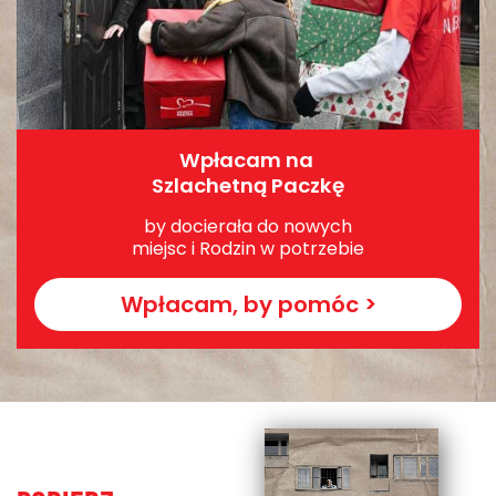
Wpłacam na
Szlachetną Paczkę
by docierała do nowych
miejsc i Rodzin w potrzebie
Wpłacam, by pomóc >