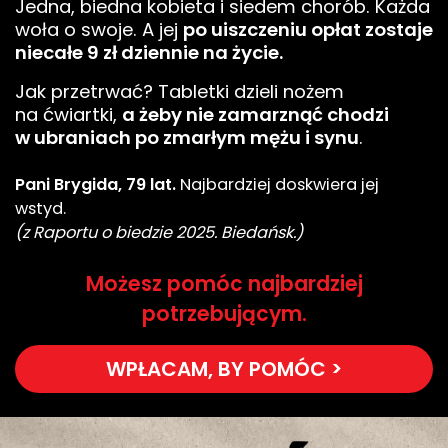
Jedna, biedna kobieta i siedem chorób. Każda
woła o swoje. A jej
po uiszczeniu opłat zostaje
niecałe 9 zł dziennie na życie.
Jak przetrwać? Tabletki dzieli nożem
na ćwiartki,
a żeby nie zamarznąć chodzi
w ubraniach po zmarłym mężu i synu
.
Pani Brygida, 79 lat.
Najbardziej doskwiera jej
wstyd.
(z Raportu o biedzie 2025. Biedańsk.)
Możesz pomóc najbardziej
potrzebującym.
WPŁACAM, BY POMÓC >