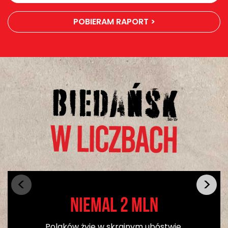
POBIERAM RAPORT >
niemal 2 mln
Polaków żyje w skrajnym ubóstwie,