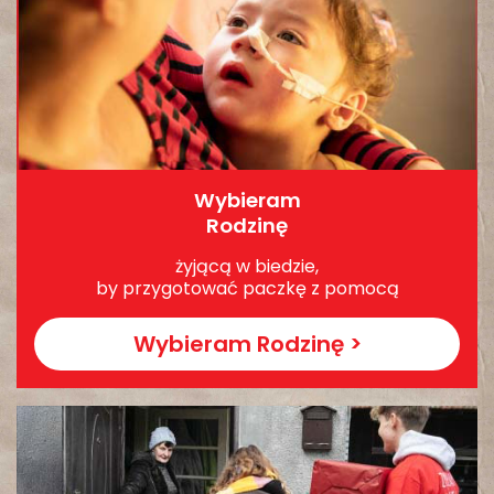
Wybieram
Rodzinę
żyjącą w biedzie,
by przygotować paczkę z pomocą
Wybieram Rodzinę >