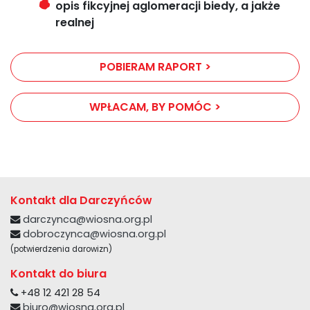
opis fikcyjnej aglomeracji biedy, a jakże
realnej
POBIERAM RAPORT >
WPŁACAM, BY POMÓC >
Kontakt dla Darczyńców
darczynca@wiosna.org.pl
dobroczynca@wiosna.org.pl
(potwierdzenia darowizn)
Kontakt do biura
+48 12 421 28 54
biuro@wiosna.org.pl