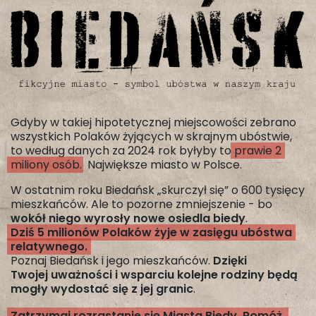
Gdyby w takiej hipotetycznej miejscowości zebrano
wszystkich Polaków żyjących w skrajnym ubóstwie,
to według danych za 2024 rok byłyby to
prawie 2
miliony osób
. Największe miasto w Polsce.
W ostatnim roku Biedańsk „skurczył się” o 600 tysięcy
mieszkańców. Ale to pozorne zmniejszenie - bo
wokół niego wyrosły nowe osiedla biedy
.
Dziś 5 milionów Polaków żyje w zasięgu ubóstwa
relatywnego.
Poznaj Biedańsk i jego mieszkańców.
Dzięki
Twojej uważności i wsparciu kolejne rodziny będą
mogły wydostać się z jej granic
.
Zatrzymaj rozrastanie się Miasta Biedy. Pomóż.