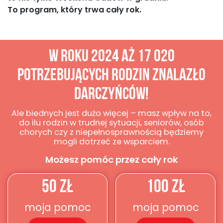
To program, który trwa cały rok.
W roku 2024 aż 17 020
potrzebujących Rodzin znalazło
Darczyńców!
Ale biednych jest dużo więcej – masz wpływ na to,
do ilu rodzin w trudnej sytuacji, seniorów, osób
chorych czy z niepełnosprawnością będziemy
mogli dotrzeć ze wsparciem.
Możesz pomóc przez cały rok
50 ZŁ
100 ZŁ
moja pomoc
moja pomoc