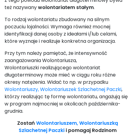
Z tego powodu wolontariat długoterminowy bywa
też nazywany
wolontariatem stałym
.
To rodzaj wolontariatu zbudowany na silnym
poczuciu lojalności. Wymaga również mocnej
identyfikacji danej osoby z ideałami i/lub celami,
które wyznaje i realizuje konkretna organizacja.
Przy tym należy pamiętać, że intensywność
zaangażowania Wolontariusza,
Wolontariuszki realizującego wolontariat
długoterminowy może mieć w ciągu roku różne
okresy natężenia. Widać to np. w przypadku
Wolontariuszy, Wolontariuszek Szlachetnej Paczki
,
którzy realizując tę formę wolontariatu, angażują się
w program najmocniej w okolicach października-
grudnia.
Zostań
Wolontariuszem, Wolontariuszką
Szlachetnej Paczki
i pomagaj Rodzinom