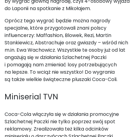
by wygrać główną nagrodę, czyli 4-osobowy wyjazd
do Laponii na spotkanie z Mikołajem.
Oprócz tego wygrać będzie można nagrody
specjalne, które przygotowali znani polscy
influencerzy: Maffashion, Blowek, Rezi, Martin
Stankiewicz, Abstrachuje oraz gwiazdy – wśród nich
m.in. Ewa Wachowicz. Wszystkie te osoby już od lat
angażują się w działania Szlachetnej Paczki
i pomagają nam zmieniać losy potrzebujących
na lepsze. To wciąż nie wszystko! Do wygrania
są także wielkie świąteczne pluszaki Coca-Coli.
Miniserial TVN
Coca-Cola włączyła się w działania promocyjne
Szlachetnej Paczki nie tylko poprzez swój spot
reklamowy. Zrealizowała też kilka odcinków
miniserialu o darczyńcach Szlachetnej Paczki,