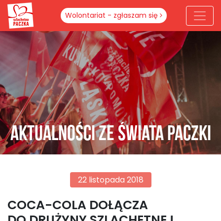
Wolontariat - zgłaszam się
Aktualności ze świata paczki
22 listopada 2018
COCA-COLA DOŁĄCZA
DO DRUŻYNY SZLACHETNEJ