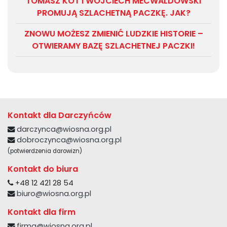
TOMASZ KOT I WOJCIECH MECWALDOWSKI
PROMUJĄ SZLACHETNĄ PACZKĘ. JAK?
ZNOWU MOŻESZ ZMIENIĆ LUDZKIE HISTORIE –
OTWIERAMY BAZĘ SZLACHETNEJ PACZKI!
Kontakt dla Darczyńców
darczynca@wiosna.org.pl
dobroczynca@wiosna.org.pl
(potwierdzenia darowizn)
Kontakt do biura
+48 12 421 28 54
biuro@wiosna.org.pl
Kontakt dla firm
firma@wiosna.org.pl