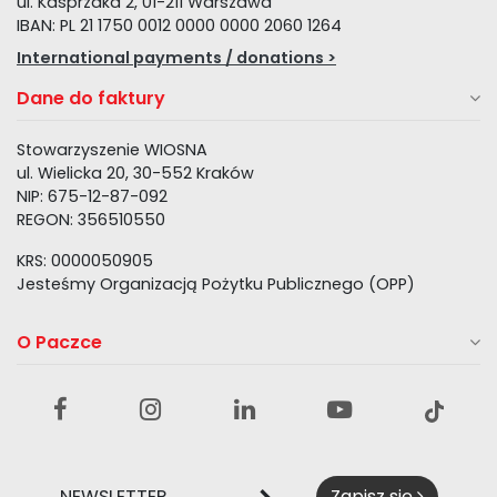
ul. Kasprzaka 2, 01-211 Warszawa
IBAN: PL 21 1750 0012 0000 0000 2060 1264
International payments / donations >
Dane do faktury
Stowarzyszenie WIOSNA
ul. Wielicka 20, 30-552 Kraków
NIP: 675-12-87-092
REGON: 356510550
KRS: 0000050905
Jesteśmy Organizacją Pożytku Publicznego (OPP)
O Paczce
NEWSLETTER
Zapisz się