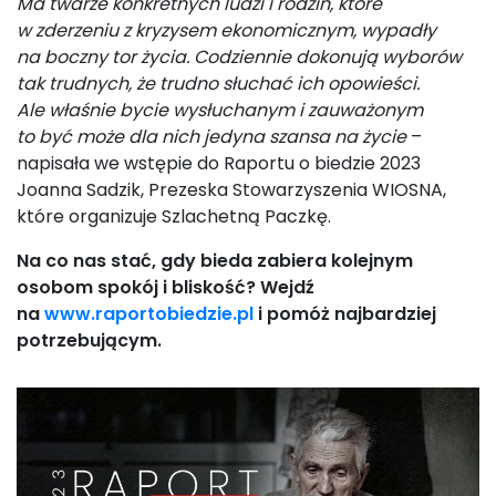
Ma twarze konkretnych ludzi i rodzin, które
w zderzeniu z kryzysem ekonomicznym, wypadły
na boczny tor życia. Codziennie dokonują wyborów
tak trudnych, że trudno słuchać ich opowieści.
Ale właśnie bycie wysłuchanym i zauważonym
to być może dla nich jedyna szansa na życie
–
napisała we wstępie do Raportu o biedzie 2023
Joanna Sadzik, Prezeska Stowarzyszenia WIOSNA,
które organizuje Szlachetną Paczkę.
Na co nas stać, gdy bieda zabiera kolejnym
osobom spokój i bliskość? Wejdź
na
www.raportobiedzie.pl
i pomóż najbardziej
potrzebującym.