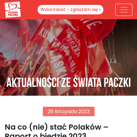
Wolontariat - zgłaszam się
Aktualności ze świata paczki
28 listopada 2023
Na co (nie) stać Polaków –
Raport o biedzie 2023