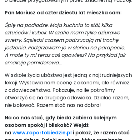
o biedzie przygotowanym przez Szlachetną Paczkę.
Pan Mariusz od czterdziestu lat mieszka sam:
Śpię na podłodze. Moja kuchnia to stół, kilka
sztućców i kubek. W szafie mam tylko dziurawe
swetry. Sąsiedzi czasem podrzucają mi trochę
jedzenia. Podgrzewam je w słońcu na parapecie.
A może ty mi teraz coś opowiesz? Na przykład jak
smakuje pomidorowa…
W szkole życia ubóstwo jest jedną z najtrudniejszych
lekcji. Wystawia nam ocenę z ekonomii, ale również
z człowieczeństwa. Pokazuje, na ile potrafimy
otworzyć się na drugiego człowieka. Działać razem,
nie izolować. Razem stać nas na dobro!
Na co nas stać, gdy bieda zabiera kolejnym
osobom spokój i bliskość? Wejdź
na
www.raportobiedzie.pl
i pokaż, że razem stać