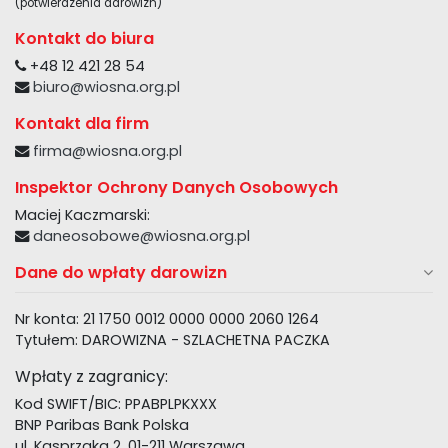
(potwierdzenia darowizn)
Kontakt do biura
+48 12 421 28 54
biuro@wiosna.org.pl
Kontakt dla firm
firma@wiosna.org.pl
Inspektor Ochrony Danych Osobowych
Maciej Kaczmarski:
daneosobowe@wiosna.org.pl
Dane do wpłaty darowizn
Nr konta: 21 1750 0012 0000 0000 2060 1264
Tytułem: DAROWIZNA - SZLACHETNA PACZKA
Wpłaty z zagranicy:
Kod SWIFT/BIC: PPABPLPKXXX
BNP Paribas Bank Polska
ul. Kasprzaka 2, 01-211 Warszawa