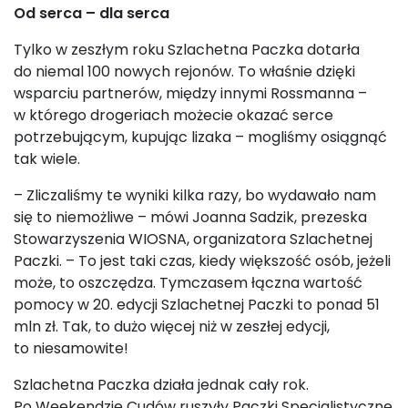
Od serca – dla serca
Tylko w zeszłym roku Szlachetna Paczka dotarła
do niemal 100 nowych rejonów. To właśnie dzięki
wsparciu partnerów, między innymi Rossmanna –
w którego drogeriach możecie okazać serce
potrzebującym, kupując lizaka – mogliśmy osiągnąć
tak wiele.
– Zliczaliśmy te wyniki kilka razy, bo wydawało nam
się to niemożliwe – mówi Joanna Sadzik, prezeska
Stowarzyszenia WIOSNA, organizatora Szlachetnej
Paczki. – To jest taki czas, kiedy większość osób, jeżeli
może, to oszczędza. Tymczasem łączna wartość
pomocy w 20. edycji Szlachetnej Paczki to ponad 51
mln zł. Tak, to dużo więcej niż w zeszłej edycji,
to niesamowite!
Szlachetna Paczka działa jednak cały rok.
Po Weekendzie Cudów ruszyły Paczki Specjalistyczne