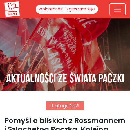
Wolontariat - zgłaszam się
Aktualności ze świata paczki
9 lutego 2021
Pomyśl o bliskich z Rossmannem
i Szlachetną Paczką. Kolejna