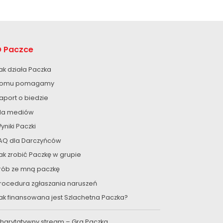
 Paczce
ak działa Paczka
omu pomagamy
aport o biedzie
la mediów
yniki Paczki
AQ dla Darczyńców
ak zrobić Paczkę w grupie
rób ze mną paczkę
rocedura zgłaszania naruszeń
ak finansowana jest Szlachetna Paczka?
harytatywny stream – Gra Paczka