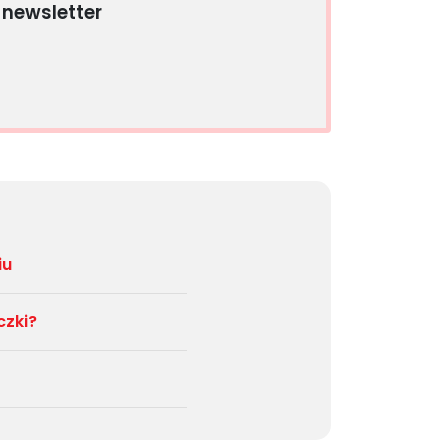
 newsletter
iu
czki?