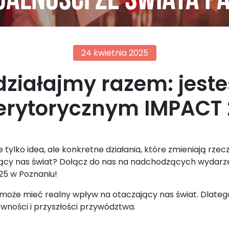
alności ze świata p
24 kwietnia 2025
 działajmy razem: jes
erytorycznym IMPACT
tylko idea, ale konkretne działania, które zmieniają rzecz
ający nas świat? Dołącz do nas na nadchodzących wydarz
25 w Poznaniu!
 może mieć realny wpływ na otaczający nas świat. Dla
ówności i przyszłości przywództwa.