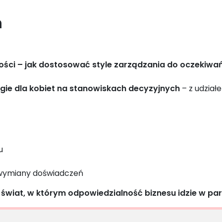
ń
ści – jak dostosować style zarządzania do oczekiwań
gie dla kobiet na stanowiskach decyzyjnych
– z udział
su
i wymiany doświadczeń
wiat, w którym odpowiedzialność biznesu idzie w par