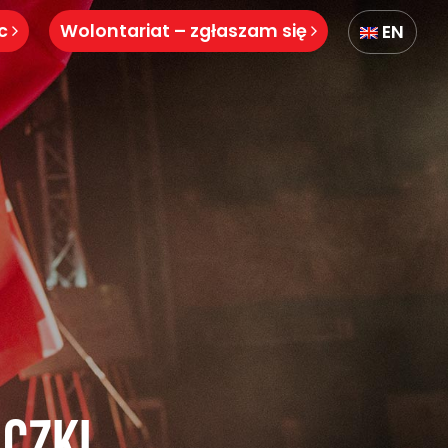
óc
Wolontariat – zgłaszam się
EN