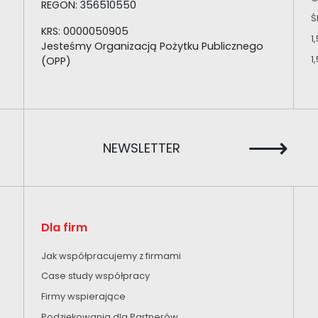
REGON: 356510550
Ś
KRS: 0000050905
1
Jesteśmy Organizacją Pożytku Publicznego
1
(OPP)
⟶
NEWSLETTER
Dla firm
Jak współpracujemy z firmami
Case study współpracy
Firmy wspierające
Podziękowania dla Partnerów