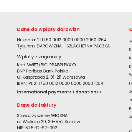
Dane do wpłaty darowizn
O
Nr konta: 21 1750 0012 0000 0000 2060 1264
J
Tytułem: DAROWIZNA - SZLACHETNA PACZKA
K
Wpłaty z zagranicy:
R
Kod SWIFT/BIC: PPABPLPKXXX
D
BNP Paribas Bank Polska
W
ul. Kasprzaka 2, 01-211 Warszawa
IBAN: PL 21 1750 0012 0000 0000 2060 1264
F
International payments / donations >
J
Z
h
Dane do faktury
P
Stowarzyszenie WIOSNA
J
ul. Wielicka 20, 30-552 Kraków
NIP: 675-12-87-092
C