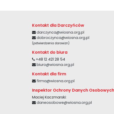
Kontakt dla Darczyńców
darczynca@wiosna.org.pl
dobroczynca@wiosna.org.pl
(potwierdzenia darowizn)
Kontakt do biura
+48 12 421 28 54
biuro@wiosna.org.pl
Kontakt dla firm
firma@wiosna.org.pl
Inspektor Ochrony Danych Osobowyc
Maciej Kaczmarski:
daneosobowe@wiosna.org.pl