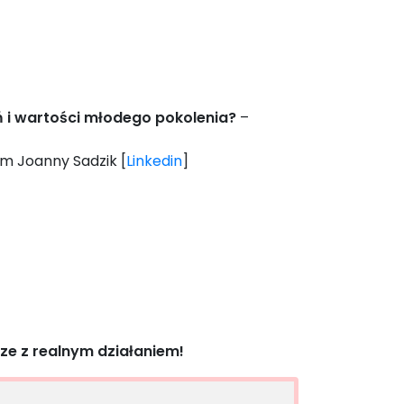
 i wartości młodego pokolenia?
–
em Joanny Sadzik [
Linkedin
]
ze z realnym działaniem!