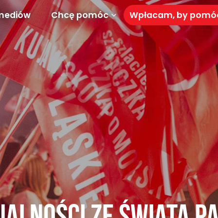
mediów
Chcę pomóc
Wpłacam, by pom