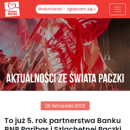
Wolontariat - zgłaszam się
Aktualności ze świata paczki
28 listopada 2022
To już 5. rok partnerstwa Banku
BNP Paribas i Szlachetnej Paczki