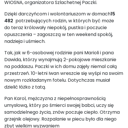
WIOSNA, organizatora Szlachetnej Paczki.
Dzięki darczyńcom i wolontariuszom w domach
15
482
potrzebujących rodzin, w których być może
do teraz królowały niepokój, pustka i poczucie
opuszczenia – zagoszczą w ten weekend spokój,
nadzieja i uśmiech.
Tak, jak w 6-osobowej rodzinie pani Marioli i pana
Dawida, którzy wynajmują 2-pokojowe mieszkanie
na poddaszu. Paczki w ich domu zajęły niemal całą
przestrzeń. 10-letni Iwan wreszcie się wyśpi na swoim
nowym rozkładanym fotelu. Dotychczas musiał
dzielić łóżko z tatą.
Pan Karol, mężczyzna z niepełnosprawnością
umysłową, który po śmierci swojej babci, uczy się
samodzielnego życia, znów poczuje ciepło. Otrzyma
grzejnik olejowy. Rozpalanie w piecu było dla niego
zbyt wielkim wyzwaniem