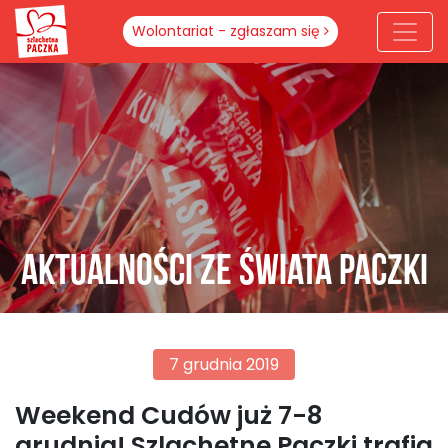
Wolontariat - zgłaszam się
Aktualności ze świata paczki
7 grudnia 2019
Weekend Cudów już 7-8
grudnia! Szlachetne Paczki trafią