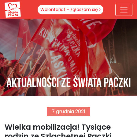
Wolontariat - zgłaszam się
Aktualności ze świata paczki
7 grudnia 2021
Wielka mobilizacja! Tysiące
rodzin ze Szlachetnej Paczki