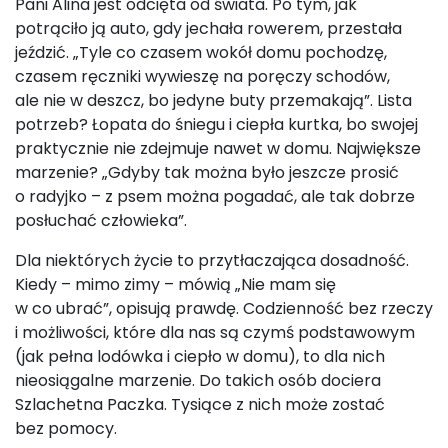
Pani Alina jest odcięta od świata. Po tym, jak
potrąciło ją auto, gdy jechała rowerem, przestała
jeździć. „Tyle co czasem wokół domu pochodzę,
czasem ręczniki wywieszę na poręczy schodów,
ale nie w deszcz, bo jedyne buty przemakają”. Lista
potrzeb? Łopata do śniegu i ciepła kurtka, bo swojej
praktycznie nie zdejmuje nawet w domu. Największe
marzenie? „Gdyby tak można było jeszcze prosić
o radyjko – z psem można pogadać, ale tak dobrze
posłuchać człowieka”.
Dla niektórych życie to przytłaczająca dosadność.
Kiedy – mimo zimy – mówią „Nie mam się
w co ubrać”, opisują prawdę. Codzienność bez rzeczy
i możliwości, które dla nas są czymś podstawowym
(jak pełna lodówka i ciepło w domu), to dla nich
nieosiągalne marzenie. Do takich osób dociera
Szlachetna Paczka. Tysiące z nich może zostać
bez pomocy.