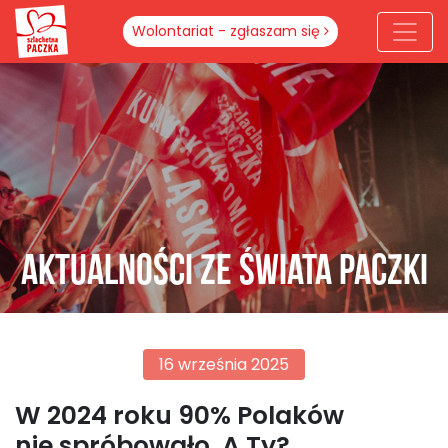
Wolontariat - zgłaszam się
Aktualności ze świata paczki
16 września 2025
W 2024 roku 90% Polaków
nie spróbowało. A Ty?