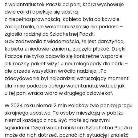
z wolontariuszek Paczki od pani, która wychowuje
dwie córki i opiekuje się siostrą
z niepełnosprawnością. Kobieta była całkowicie
zobojętniała, ale wolontariuszka się nie poddała –
zgłosiła rodzinę do Szlachetnej Paczki.
Gdy zadzwoniła z wiadomością, że jest darczyńca,
kobieta z niedowierzaniem… zaczęła płakać. Dzięki
Paczce nie tylko pojawiło się konkretne wsparcie –
jak roczny pakiet wizyt u neurologopedy dla córki –
ale przede wszystkim wróciła nadzieja. „To
zdecydowanie był najbardziej wzruszający moment
dla mnie podczas całego wolontariatu, widzieć jak
u tej pani wraca wiara w drugiego człowieka”.
W 2024 roku niemal 2 mln Polaków żyło poniżej progu
skrajnego ubóstwa. Te osoby mieszkają w pobliżu
niemal każdego z nas. Być może są naszymi
sąsiadami. Dzięki wolontariuszom Szlachetna Paczka
może do nich dotrzeć, poznać ich sytuację i znaleźć