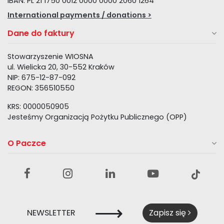
IBAN: PL 21 1750 0012 0000 0000 2060 1264
International payments / donations >
Dane do faktury
Stowarzyszenie WIOSNA
ul. Wielicka 20, 30-552 Kraków
NIP: 675-12-87-092
REGON: 356510550
KRS: 0000050905
Jesteśmy Organizacją Pożytku Publicznego (OPP)
O Paczce
⟶
NEWSLETTER
Zapisz się