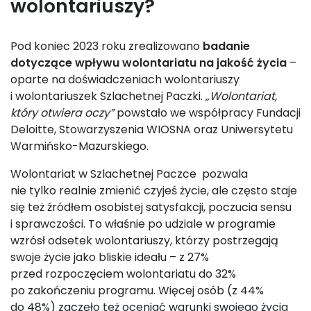
wolontariuszy?
Pod koniec 2023 roku zrealizowano
badanie
dotyczące wpływu wolontariatu na jakość życia
–
oparte na doświadczeniach wolontariuszy
i wolontariuszek Szlachetnej Paczki.
„Wolontariat,
który otwiera oczy”
powstało we współpracy Fundacji
Deloitte, Stowarzyszenia WIOSNA oraz Uniwersytetu
Warmińsko-Mazurskiego.
Wolontariat w Szlachetnej Paczce pozwala
nie tylko realnie zmienić czyjeś życie, ale często staje
się też źródłem osobistej satysfakcji, poczucia sensu
i sprawczości. To właśnie po udziale w programie
wzrósł odsetek wolontariuszy, którzy postrzegają
swoje życie jako bliskie ideału – z 27%
przed rozpoczęciem wolontariatu do 32%
po zakończeniu programu. Więcej osób (z 44%
do 48%) zaczęło też oceniać warunki swojego życia