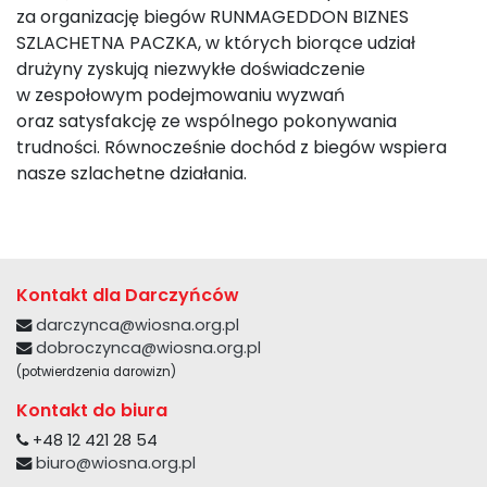
za organizację biegów RUNMAGEDDON BIZNES
SZLACHETNA PACZKA, w których biorące udział
drużyny zyskują niezwykłe doświadczenie
w zespołowym podejmowaniu wyzwań
oraz satysfakcję ze wspólnego pokonywania
trudności. Równocześnie dochód z biegów wspiera
nasze szlachetne działania.
Kontakt dla Darczyńców
darczynca@wiosna.org.pl
dobroczynca@wiosna.org.pl
(potwierdzenia darowizn)
Kontakt do biura
+48 12 421 28 54
biuro@wiosna.org.pl