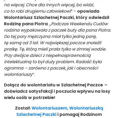
na więcej. Chce dla innych więcej, bo widzi,
co to robi drugiemu człowiekowi
” –
opowiada
Wolontariusz Szlachetnej Paczki, który odwiedził
Rodzinę pana Piotra
. „
Podczas Weekendu Cudów
rodzina wypakowała z paczek buty dla pana Piotra.
Do tej pory mężczyzna miał tylko jedną parę,
tę samą od 3 lat. W największej paczce znaleźli
pralkę. Tę, którą mieli prała tylko w zimnej wodzie.
Przy dwójce dzieci z niepełnosprawnością
intelektualną to był duży problem. Radość była
ogromna – zarówno z paczek, jak i obecności
wolontariuszy
”.
Dołącz do wolontariatu w Szlachetnej Paczce
–
doświadcz satysfakcji i poczucia wpływu na losy
wielu osób w potrzebie!
Zostań
Wolontariuszem, Wolontariuszką
Szlachetnej Paczki
i pomagaj Rodzinom