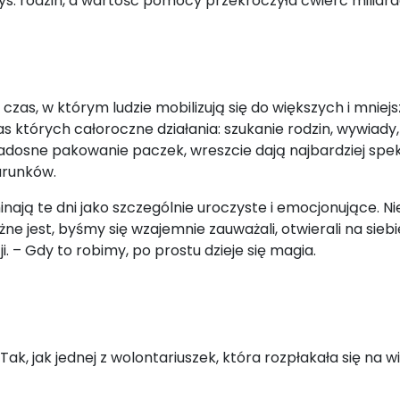
tys. rodzin, a wartość pomocy przekroczyła ćwierć miliard
zas, w którym ludzie mobilizują się do większych i mniej
s których całoroczne działania: szukanie rodzin, wywiady,
radosne pakowanie paczek, wreszcie dają najbardziej spek
arunków.
ają te dni jako szczególnie uroczyste i emocjonujące. Nie
żne jest, byśmy się wzajemnie zauważali, otwierali na sie
 – Gdy to robimy, po prostu dzieje się magia.
k, jak jednej z wolontariuszek, która rozpłakała się na