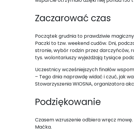
wsparcie otrzymało dzięki niej ponad 150 
Zaczarować czas
Początek grudnia to prawdziwie magiczny c
Paczki to tzw. weekend cudów. Dni, podcza
stronie, wybór rodzin przez darczyńców, 
tys. wolontariuszy wyjeżdżają tysiące pod
Uczestnicy wcześniejszych finałów wspomin
– Tego dnia naprawdę widać i czuć, jak wa
Stowarzyszenia WIOSNA, organizatora akcji.
Podziękowanie
Czasem wzruszenie odbiera wręcz mowę. Ta
Maćka.