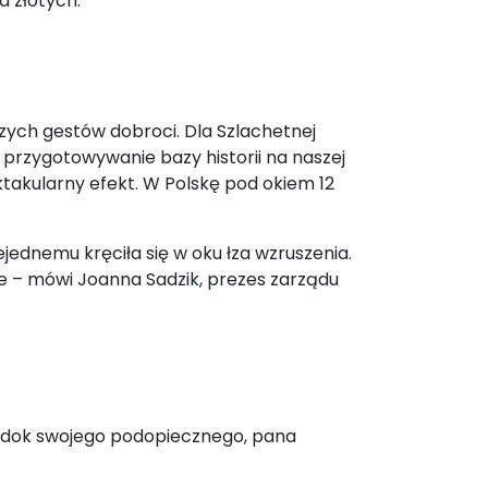
a złotych.
szych gestów dobroci. Dla Szlachetnej
 przygotowywanie bazy historii na naszej
takularny efekt. W Polskę pod okiem 12
jednemu kręciła się w oku łza wzruszenia.
bie – mówi Joanna Sadzik, prezes zarządu
 widok swojego podopiecznego, pana