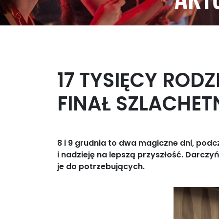
Aktu
17 TYSIĘCY ROD
FINAŁ SZLACHET
8 i 9 grudnia to dwa magiczne dni, podc
i nadzieję na lepszą przyszłość. Darcz
je do potrzebujących.