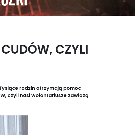
aczki
 CUDÓW, CZYLI
i. Tysiące rodzin otrzymają pomoc
, czyli nasi wolontariusze zawiozą