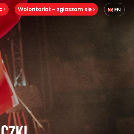
óc
Wolontariat – zgłaszam się
EN