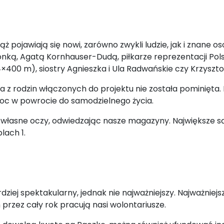
pojawiają się nowi, zarówno zwykli ludzie, jak i znane os
ką, Agatą Kornhauser-Dudą, piłkarze reprezentacji Polski,
4×400 m), siostry Agnieszka i Ula Radwańskie czy Krzyszto
na z rodzin włączonych do projektu nie została pominięta.
moc w powrocie do samodzielnego życia.
łasne oczy, odwiedzając nasze magazyny. Największe są w s
lach 1.
h
ziej spektakularny, jednak nie najważniejszy. Najważniejs
przez cały rok pracują nasi wolontariusze.