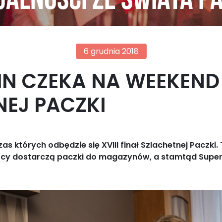
alności ze świata p
6 grudnia 2018
ZIN CZEKA NA WEEKEND
NEJ PACZKI
zas których odbędzie się XVIII finał Szlachetnej Paczk
yńcy dostarczą paczki do magazynów, a stamtąd SuperW