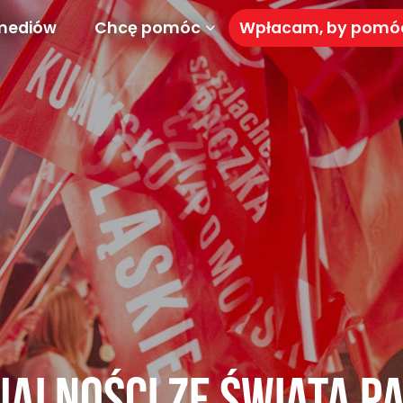
mediów
Chcę pomóc
Wpłacam, by pom