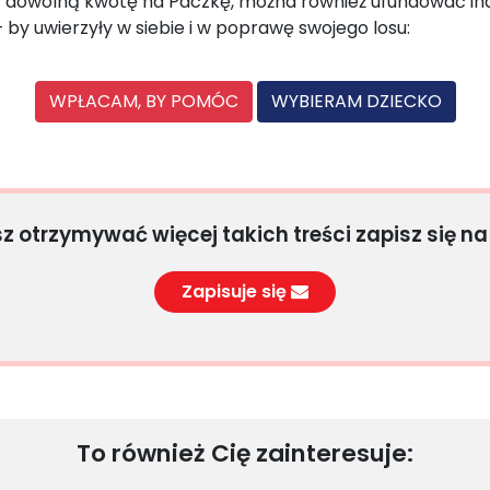
ć dowolną kwotę na Paczkę, można również ufundować ind
 by uwierzyły w siebie i w poprawę swojego losu:
WPŁACAM, BY POMÓC
WYBIERAM DZIECKO
sz otrzymywać więcej takich treści zapisz się na
Zapisuje się
To również Cię zainteresuje: