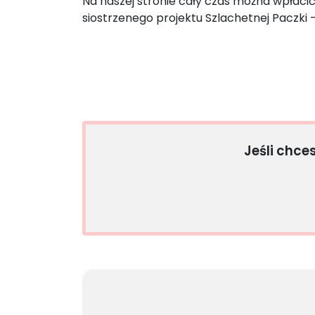
Na naszej stronie cały czas można wpłaci
siostrzenego projektu Szlachetnej Paczki –
Jeśli chce