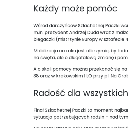
Każdy może pomóc
Wśród darczyńców Szlachetnej Paczki wciąż 
m.in. prezydent Andrzej Duda wraz z małżon
biegaczki (mistrzynie Europy w sztafecie 
Mobilizacja co roku jest olbrzymia, by żad
na święta, ale o długofalową zmianę i po
A o skali pomocy można przekonać się na w
38 oraz w krakowskim I LO przy pl. Na Grob
Radość dla wszystkic
Finał Szlachetnej Paczki to moment najbard
sytuacja potrzebujących rodzin – nad tym 