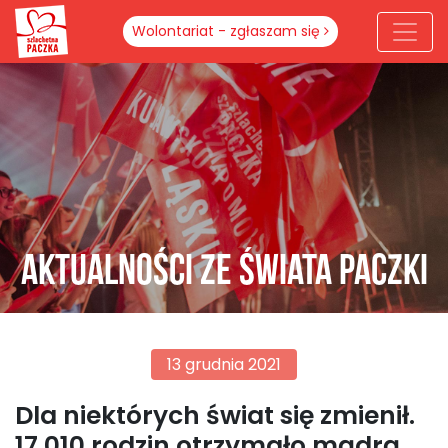
Wolontariat - zgłaszam się
Aktualności ze świata paczki
13 grudnia 2021
Dla niektórych świat się zmienił.
17 010 rodzin otrzymało mądrą