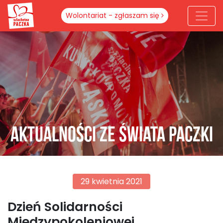
Wolontariat - zgłaszam się
Aktualności ze świata paczki
29 kwietnia 2021
Dzień Solidarności
Międzypokoleniowej