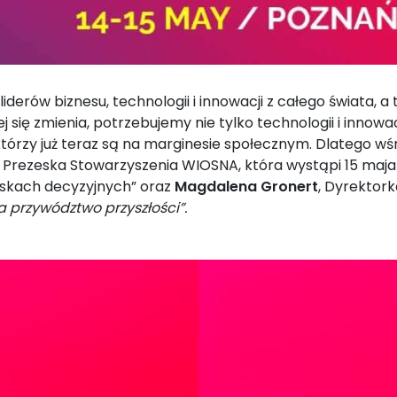
erów biznesu, technologii i innowacji z całego świata, a 
ej się zmienia, potrzebujemy nie tylko technologii i innow
, którzy już teraz są na marginesie społecznym. Dlatego
,
Prezeska Stowarzyszenia WIOSNA, która wystąpi 15 maja
wiskach decyzyjnych” oraz
Magdalena
Gronert
, Dyrektork
a przywództwo przyszłości”.