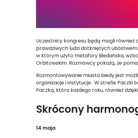
Uczestnicy kongresu będą mogli również od
prawdziwych ludzi dotkniętych ubóstwem. 
w którym użyto metafory Biedańska, wzb
Orbitowskim. Rozmówcy pokażą, że pomaga
Rozmontowywanie miasta biedy jest możliw
organizacje i instytucje. W strefie Pacz
Paczką, która każdego roku, również dzię
Skrócony harmono
14 maja