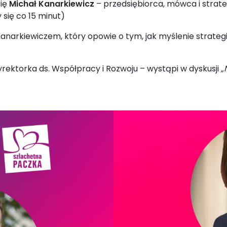
się
Michał Kanarkiewicz
– przedsiębiorca, mówca i strat
 się co 15 minut)
narkiewiczem, który opowie o tym, jak myślenie strate
yrektorka ds. Współpracy i Rozwoju – wystąpi w dyskusji
„