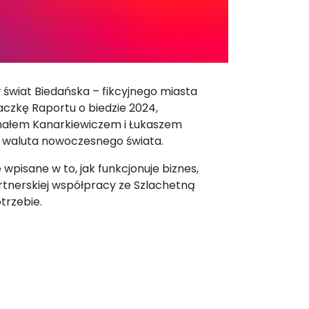
 świat Biedańska – fikcyjnego miasta
czkę Raportu o biedzie 2024,
hałem Kanarkiewiczem i Łukaszem
za waluta nowoczesnego świata.
pisane w to, jak funkcjonuje biznes,
rtnerskiej współpracy ze Szlachetną
otrzebie.