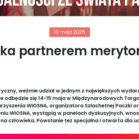
alności ze świata p
13 maja 2025
zka partnerem meryt
ryczny, weźmie udział w jednym z największych wyda
re odbędzie się 14-15 maja w Międzynarodowych Targ
rzyszenia WIOSNA, organizatora Szlachetnej Paczki o
eniu WIOSNA, wystąpią w panelach dyskusyjnych, wnos
a człowieka. Powstanie też specjalna i otwarta dla uc