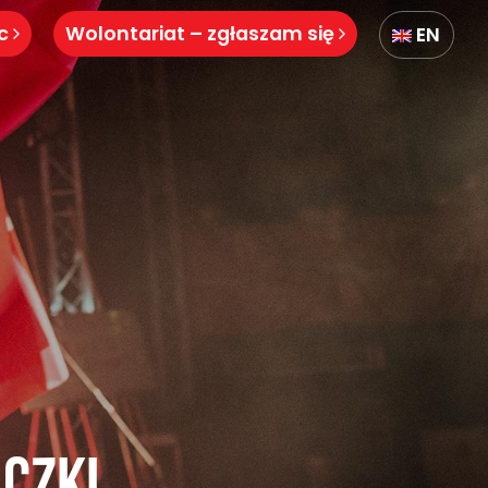
óc
Wolontariat – zgłaszam się
EN