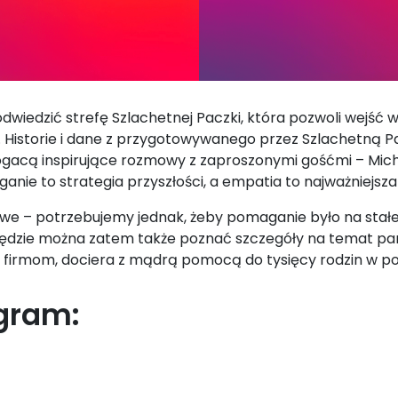
wiedzić strefę Szlachetnej Paczki, która pozwoli wejść w
Historie i dane z przygotowywanego przez Szlachetną Pa
ogacą inspirujące rozmowy z zaproszonymi gośćmi – Mic
nie to strategia przyszłości, a empatia to najważniejs
e – potrzebujemy jednak, żeby pomaganie było na stałe w
ki będzie można zatem także poznać szczegóły na temat pa
ki firmom, dociera z mądrą pomocą do tysięcy rodzin w p
gram: