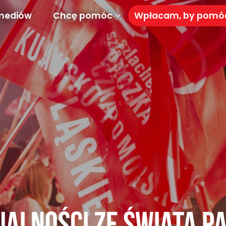
mediów
Chcę pomóc
Wpłacam, by pom