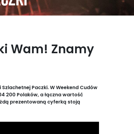
aczki
ięki Wam! Znamy
i Szlachetnej Paczki. W Weekend Cudów
704 200 Polaków, a łączna wartość
ażdą prezentowaną cyferką stoją