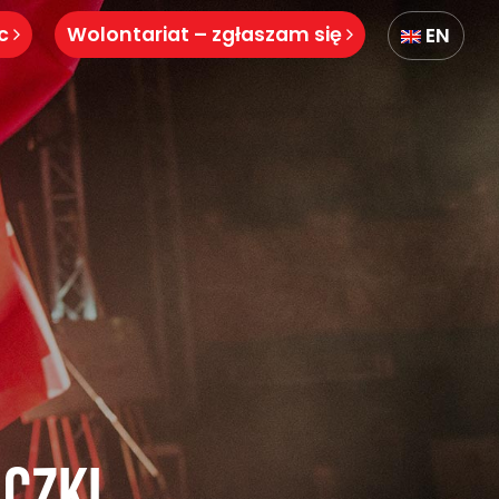
óc
Wolontariat – zgłaszam się
EN