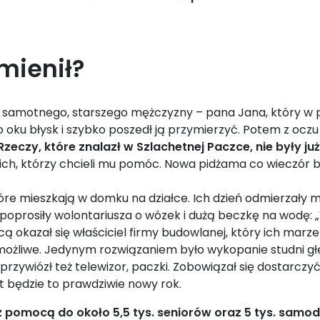
zmienił?
 dla samotnego, starszego mężczyzny – pana Jana, który 
go oku błysk i szybko poszedł ją przymierzyć. Potem z oczu
Rzeczy, które znalazł w Szlachetnej Paczce, nie były j
kich, którzy chcieli mu pomóc. Nowa pidżama co wieczór
 które mieszkają w domku na działce. Ich dzień odmierzał
 poprosiły wolontariusza o wózek i dużą beczkę na wodę:
ńcą okazał się właściciel firmy budowlanej, który ich marze
ożliwe. Jedynym rozwiązaniem było wykopanie studni głę
a przywiózł też telewizor, paczki. Zobowiązał się dostarc
t będzie to prawdziwie nowy rok.
 pomocą do około 5,5 tys. seniorów oraz 5 tys. samod