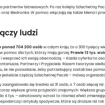
 partnerów biznesowych. Po raz kolejny Szlachetną Pacz
 oraz Biedronka. W pomoc włączają się także klienci i pr
ączy ludzi
o ponad 704 200 osób
w całym kraju, to o 300 tysięcy wi
 w pomoc dla tych, którzy mają gorzej.
Prawie 13 tys. wo
i wesprzeć ich swoją obecnością. – Każda cyferka to osob
tariusze, Partnerzy i Przyjaciele. Razem tworzycie wielk
, że nie pozwalacie, żeby potrzebujący zostali bez pomoc
że jesteście częścią Szlachetnej Paczki – mówią organizato
 zaangażowało się średnio aż 31 osób, o 7 osób więcej niż
ę coraz większe grona przyjaciół i znajomych. Większa g
 zł do 4 tys. – odnotowany wzrost to również efekt zmieni
spodarczą i artykuły spożywcze, które są droższe niż rok