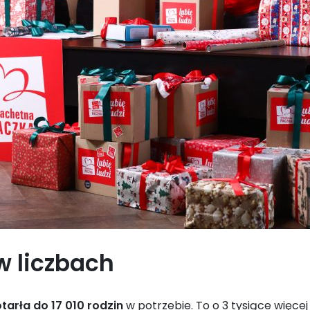
w liczbach
arła do 17 010 rodzin
w potrzebie. To o 3 tysiące więcej