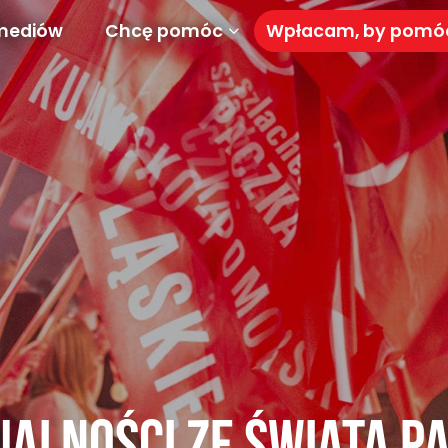
mediów
Chcę pomóc
Wpłacam, by pom