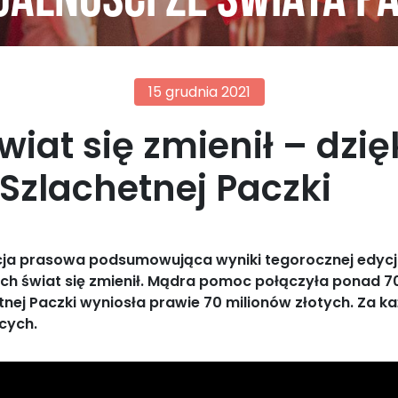
alności ze świata p
15 grudnia 2021
świat się zmienił – dz
i Szlachetnej Paczki
ncja prasowa podsumowująca wyniki tegorocznej edycj
órych świat się zmienił. Mądra pomoc połączyła ponad 
ej Paczki wyniosła prawie 70 milionów złotych. Za k
ących.