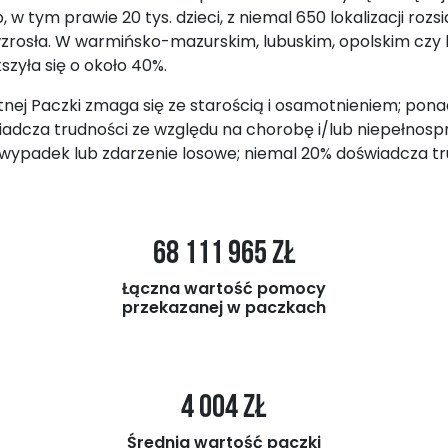
 tym prawie 20 tys. dzieci, z niemal 650 lokalizacji rozs
osła. W warmińsko-mazurskim, lubuskim, opolskim czy 
zyła się o około 40%.
ej Paczki zmaga się ze starością i osamotnieniem; ponad 
adcza trudności ze względu na chorobę i/lub niepełnospr
e, wypadek lub zdarzenie losowe; niemal 20% doświadcza t
68 111 965 zł
Łączna wartość pomocy
przekazanej w paczkach
4 004 zł
Średnia wartość paczki