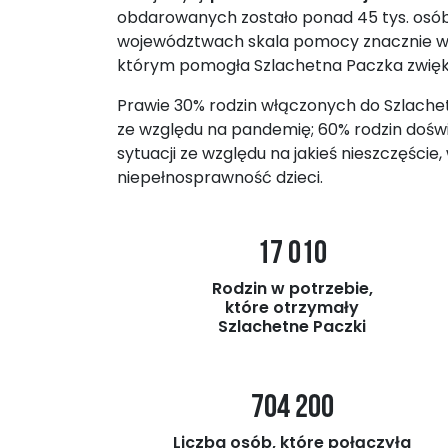
obdarowanych zostało ponad 45 tys. osób, w
województwach skala pomocy znacznie wzr
którym pomogła Szlachetna Paczka zwięks
Prawie 30% rodzin włączonych do Szlachetn
ze względu na pandemię; 60% rodzin doświ
sytuacji ze względu na jakieś nieszczęści
niepełnosprawność dzieci.
17 010
Rodzin w potrzebie,
które otrzymały
Szlachetne Paczki
704 200
Liczba osób, które połączyła