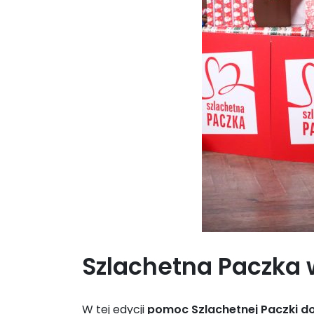
Szlachetna Paczka 
W tej edycji
pomoc Szlachetnej Paczki dot