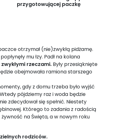
przygotowującej paczkę
w paczce otrzymał (nie)zwykłą pidżamę.
 popłynęły mu łzy. Padł na kolana
uż zwykłymi rzeczami.
Były przesiąknięte
 będzie obejmowała ramiona starszego
y momenty, gdy z domu trzeba było wyjść
 „Wtedy pójdziemy raz i woda będzie
nie zdecydował się spełnić. Niestety
binowej. Którego to zadania z radością
zyć żywność na Święta, a w nowym roku
zielnych rodziców.