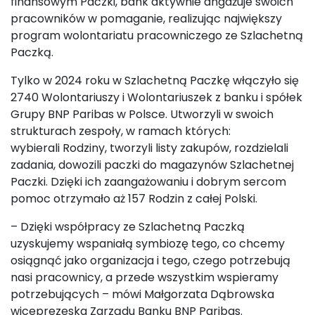
finansowym Paczki, bank aktywnie angażuje swoich
pracowników w pomaganie, realizując największy
program wolontariatu pracowniczego ze Szlachetną
Paczką.
Tylko w 2024 roku w Szlachetną Paczkę włączyło się
2740 Wolontariuszy i Wolontariuszek z banku i spółek
Grupy BNP Paribas w Polsce. Utworzyli w swoich
strukturach zespoły, w ramach których:
wybierali Rodziny, tworzyli listy zakupów, rozdzielali
zadania, dowozili paczki do magazynów Szlachetnej
Paczki. Dzięki ich zaangażowaniu i dobrym sercom
pomoc otrzymało aż 157 Rodzin z całej Polski.
– Dzięki współpracy ze Szlachetną Paczką
uzyskujemy wspaniałą symbiozę tego, co chcemy
osiągnąć jako organizacja i tego, czego potrzebują
nasi pracownicy, a przede wszystkim wspieramy
potrzebujących – mówi Małgorzata Dąbrowska
wiceprezeska Zarządu Banku BNP Paribas.