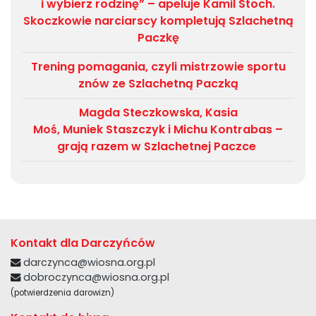
i wybierz rodzinę” – apeluje Kamil Stoch.
Skoczkowie narciarscy kompletują Szlachetną
Paczkę
Trening pomagania, czyli mistrzowie sportu
znów ze Szlachetną Paczką
Magda Steczkowska, Kasia
Moś, Muniek Staszczyk i Michu Kontrabas –
grają razem w Szlachetnej Paczce
Kontakt dla Darczyńców
darczynca@wiosna.org.pl
dobroczynca@wiosna.org.pl
(potwierdzenia darowizn)