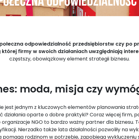
połeczna odpowiedzialność
połeczna odpowiedzialność przedsiębiorstw czy po pro
g której firmy w swoich działaniach uwzględniają inte
częstszy, obowiązkowy element strategii biznesu.
nes: moda, misja czy wymó
cie jest jednym z kluczowych elementów planowania strateg
ć działania oparte o dobre praktyki? Coraz więcej firm,
 organizacje NGO to bardzo ważny partner dla biznesu. 
fikacji. Nierzadko także lata działalności pozwoliły na w
zka pomaga rodzinom w potrzebie, zapobiega wykluczeniu