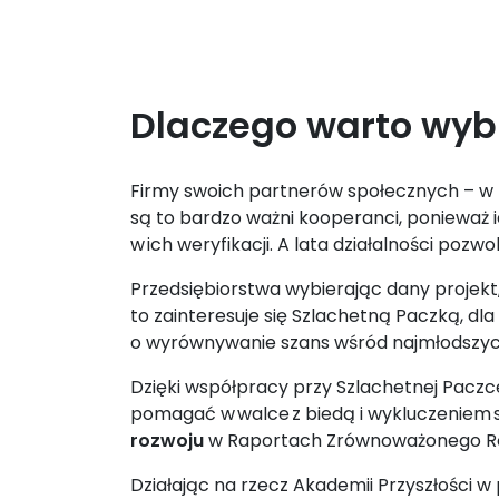
Dlaczego warto wyb
Firmy swoich partnerów społecznych – w r
są to bardzo ważni kooperanci, ponieważ i
w ich weryfikacji. A lata działalności po
Przedsiębiorstwa wybierając dany projekt, 
to zainteresuje się Szlachetną Paczką, dl
o wyrównywanie szans wśród najmłodszych
Dzięki współpracy przy Szlachetnej Paczc
pomagać​ w walce ​z biedą i wykluczenie
rozwoju
w Raportach Zrównoważonego Ro
Działając na rzecz Akademii Przyszłości w 