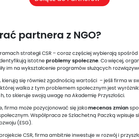
rać partnera z NGO?
amach strategii CSR – coraz częściej wybierają spośród 
dentyfikują istotne
problemy społeczne
. Co więcej, or
zwoliły im na wykształcenie programów służących rozwiązy
kierują się również zgodnością wartości – jeśli firma w sw
a której walka z tym problemem społecznym jest wyróżnik
, to skieruje swoją uwagę na Akademię Przyszłości.
e, firma może pozycjonować się jako
mecenas zmian
spo
m społecznym​. Współpraca ze Szlachetną Paczką wpisuje
zwoju (ESG).
projekcie CSR, firma ambitnie inwestuje w rozwój i przysz