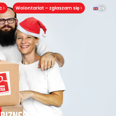
óc
Wolontariat – zgłaszam się
EN