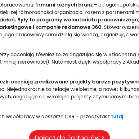
ółpracowała
z firmami różnych branż
– od ogólnopolskic
zięki tej różnorodności organizacja razem z partnerami 
iałań. Były to programy wolontariatu pracowniczego,
marketingowe i kampanie reklamowe 360.
Stowarzyszeni
 jego pracownicy sami dzielą się wiedzą, organizując wa
rzy doceniają również to, że angażując się w Szlachetną Pa
10. mniej nierówności). Natomiast dzięki współpracy z Ak
czki oceniają zrealizowane projekty bardzo pozytywn
 Niejednokrotnie to relacje wieloletnie, a nawet kilkunas
ych, angażując się w kolejne projekty z tymi samymi br
jach współpracy w obszarze CSR – przeczytasz
tutaj
.
Dołącz do Partnerów >