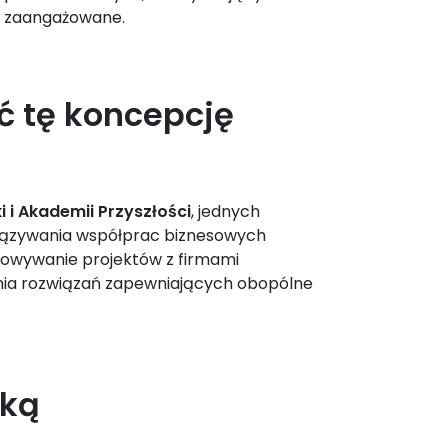
ią zaangażowane.
ć tę koncepcję
i i Akademii Przyszłości
, jednych
wiązywania współprac biznesowych
acowywanie projektów z firmami
enia rozwiązań zapewniających obopólne
czką