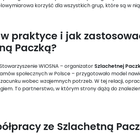
ielowymiarowa korzyść dla wszystkich grup, które są w n
 w praktyce i jak zastosowa
tną Paczką?
 Stowarzyszenie WIOSNA – organizator
Szlachetnej Paczk
rogramów społecznych w Polsce – przygotowało model na
 szacunku wobec wzajemnych potrzeb. W tej relacji, opr
ogiem. To partnerstwo, w którym strony dążą do znalezi
półpracy ze Szlachetną Pa