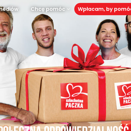
mediów
Chcę pomóc
Wpłacam, by pom