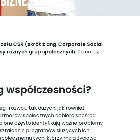
 biznesu
stu CSR (skrót z ang. Corporate Social
resy różnych grup społecznych.
To coraz
g współczesności?
ii rozwoju tak dużych, jak również
 partnerów społecznych dobiera spośród
To one często identyfikują ważne problemy
ykształcenie programów służących ich
 społecznemu tych, którzy mają życiowo