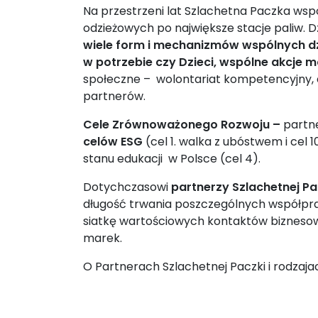
Na przestrzeni lat
Szlachetna Paczka wsp
odzieżowych po największe stacje paliw. D
wiele form i mechanizmów wspólnych dz
w potrzebie czy Dzieci, wspólne akcje 
społeczne – wolontariat kompetencyjny, a
partnerów.
Cele Zrównoważonego Rozwoju
–
partne
celów ESG
(cel 1. walka z ubóstwem i cel 
stanu edukacji w Polsce (cel 4).
Dotychczasowi
partnerzy Szlachetnej Pa
długość trwania poszczególnych współprac.
siatkę wartościowych kontaktów biznesow
marek.
O Partnerach Szlachetnej Paczki i rodza