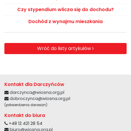
Czy stypendium wlicza się do dochodu?
Dochód z wynajmu mieszkania
Wróć do listy artykułów
Kontakt dla Darczyńców
darczynca@wiosna.org.pl
dobroczynca@wiosna.org.pl
(potwierdzenia darowizn)
Kontakt do biura
+48 12 421 28 54
biuro@wiosna.org.pl