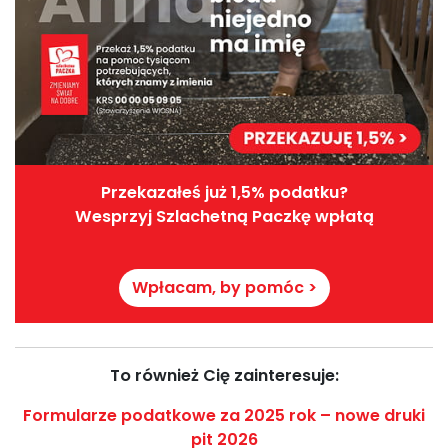
Przekazałeś już 1,5% podatku?
Wesprzyj Szlachetną Paczkę wpłatą
Wpłacam, by pomóc >
To również Cię zainteresuje:
Formularze podatkowe za 2025 rok – nowe druki
pit 2026