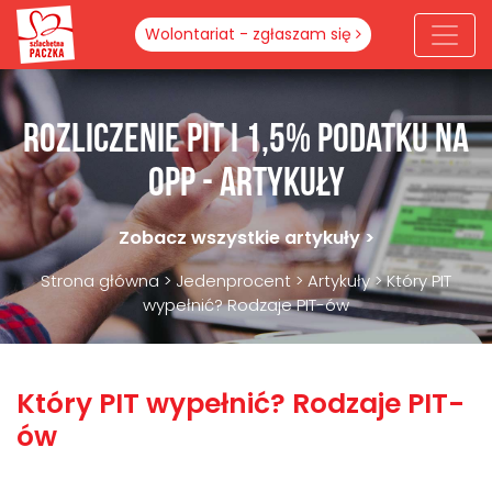
Wolontariat - zgłaszam się
Rozliczenie PIT i 1,5% podatku na
OPP - artykuły
Zobacz wszystkie artykuły >
Strona główna
>
Jedenprocent
>
Artykuły
>
Który PIT
wypełnić? Rodzaje PIT-ów
Który PIT wypełnić? Rodzaje PIT-
ów