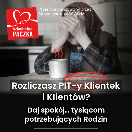
Projekt organizowany przez
Stowarzyszenie WIOSNA
Rozliczasz PIT-y Klientek
i Klientów?
Daj spokój… tysiącom
potrzebujących Rodzin