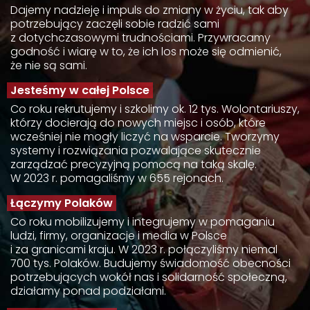
Dajemy nadzieję i impuls do zmiany w życiu, tak aby
potrzebujący zaczęli sobie radzić sami
z dotychczasowymi trudnościami. Przywracamy
godność i wiarę w to, że ich los może się odmienić,
że nie są sami.
Jesteśmy w całej Polsce
Co roku rekrutujemy i szkolimy ok. 12 tys. Wolontariuszy,
którzy docierają do nowych miejsc i osób, które
wcześniej nie mogły liczyć na wsparcie. Tworzymy
systemy i rozwiązania pozwalające skutecznie
zarządzać precyzyjną pomocą na taką skalę.
W 2023 r. pomagaliśmy w 655 rejonach.
Łączymy Polaków
Co roku mobilizujemy i integrujemy w pomaganiu
ludzi, firmy, organizacje i media w Polsce
i za granicami kraju. W 2023 r. połączyliśmy niemal
700 tys. Polaków. Budujemy świadomość obecności
potrzebujących wokół nas i solidarność społeczną,
działamy ponad podziałami.