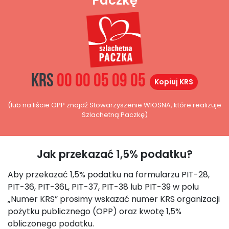
Paczkę
KRS
00 00 05 09 05
Kopiuj KRS
(lub na liście OPP znajdź Stowarzyszenie WIOSNA, które realizuje
Szlachetną Paczkę)
Jak przekazać 1,5% podatku?
Aby przekazać 1,5% podatku na formularzu PIT-28,
PIT-36, PIT-36L, PIT-37, PIT-38 lub PIT-39 w polu
„Numer KRS” prosimy wskazać numer KRS organizacji
pożytku publicznego (OPP) oraz kwotę 1,5%
obliczonego podatku.