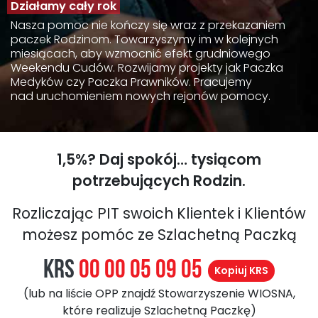
Działamy cały rok
Nasza pomoc nie kończy się wraz z przekazaniem
paczek Rodzinom. Towarzyszymy im w kolejnych
miesiącach, aby wzmocnić efekt grudniowego
Weekendu Cudów. Rozwijamy projekty jak Paczka
Medyków czy Paczka Prawników. Pracujemy
nad uruchomieniem nowych rejonów pomocy.
1,5%? Daj spokój… tysiącom
potrzebujących Rodzin.
Rozliczając PIT swoich Klientek i Klientów
możesz pomóc ze Szlachetną Paczką
KRS
00 00 05 09 05
Kopiuj KRS
(lub na liście OPP znajdź Stowarzyszenie WIOSNA,
które realizuje Szlachetną Paczkę)