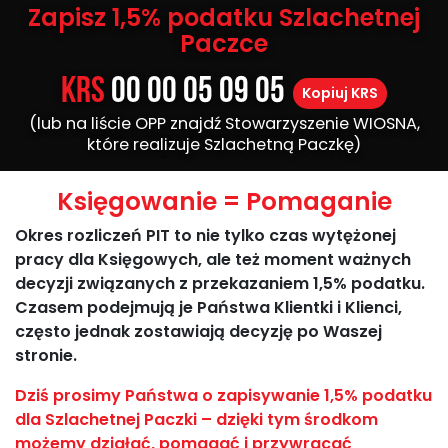
Zapisz 1,5% podatku Szlachetnej
Paczce
KRS
00 00 05 09 05
Kopiuj KRS
(lub na liście OPP znajdź Stowarzyszenie WIOSNA,
które realizuje Szlachetną Paczkę)
Księgowanie = Pomaganie
Okres rozliczeń PIT to nie tylko czas wytężonej
pracy dla Księgowych, ale też moment ważnych
decyzji związanych z przekazaniem 1,5% podatku.
Czasem podejmują je Państwa Klientki i Klienci,
często jednak zostawiają decyzję po Waszej
stronie.
Dziś prosimy Państwa o zapisywanie 1,5% podatku
dla Szlachetnej Paczki – dzięki tym środkom
możemy działać, pomagać i przywracać