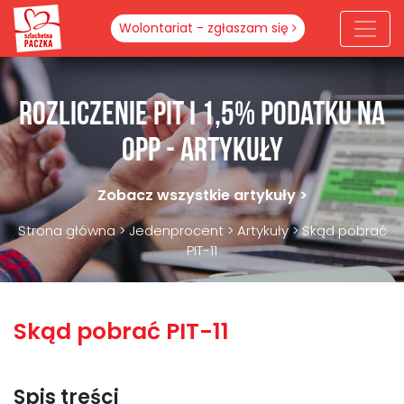
Wolontariat - zgłaszam się
Rozliczenie PIT i 1,5% podatku na
OPP - artykuły
Zobacz wszystkie artykuły >
Strona główna
>
Jedenprocent
>
Artykuły
>
Skąd pobrać
PIT-11
Skąd pobrać PIT-11
Spis treści