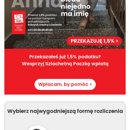
Przekazałeś już 1,5% podatku?
Wesprzyj Szlachetną Paczkę wpłatą
Wpłacam, by pomóc >
Wybierz najwygodniejszą formę rozliczenia