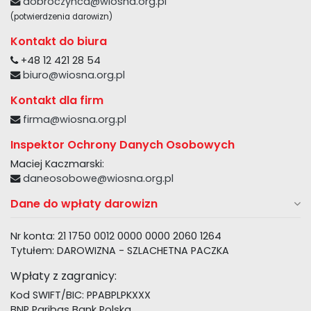
dobroczynca@wiosna.org.pl
(potwierdzenia darowizn)
Kontakt do biura
+48 12 421 28 54
biuro@wiosna.org.pl
Kontakt dla firm
firma@wiosna.org.pl
Inspektor Ochrony Danych Osobowych
Maciej Kaczmarski:
daneosobowe@wiosna.org.pl
Dane do wpłaty darowizn
Nr konta: 21 1750 0012 0000 0000 2060 1264
Tytułem: DAROWIZNA - SZLACHETNA PACZKA
Wpłaty z zagranicy:
Kod SWIFT/BIC: PPABPLPKXXX
BNP Paribas Bank Polska