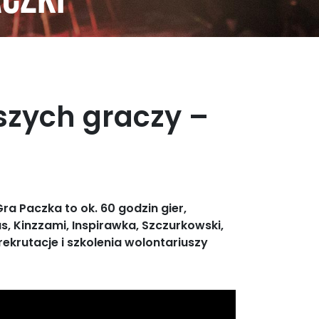
aczki
szych graczy –
a Paczka to ok. 60 godzin gier,
us, Kinzzami, Inspirawka, Szczurkowski,
krutacje i szkolenia wolontariuszy