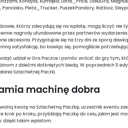
Kinzzami, Kondyss, Kumajka, Larss_Price, LosiuGra, Magnu
e, Panciako, Pieta_Trucker, PuszekPandory, Ratlooz, Slayp
widzowie, którzy zdecydują się na wpłatę, mogą liczyć ni
a cenne nagrody ufundowane przez partnerów wydarzenia. 
 inne akcesoria. Przygotujcie się na trzy dni ze sporą da
romną satysfakcję, bo bawiąc się, pomogliście potrzebują
wziąć udział w Gra Paczce i pomóc wrócić do gry tym, k
dzinom z dziećmi dotkniętych biedą. W poprzednich 5 ed
iałania Szlachetnej Paczki.
hamia machinę dobra
owolną kwotę na Szlachetną Paczkę, uczestnik eventu zas
e krok po kroku, przybliżają Paczkę do celu, jakim jest 
. dzięki takim wpłatom.