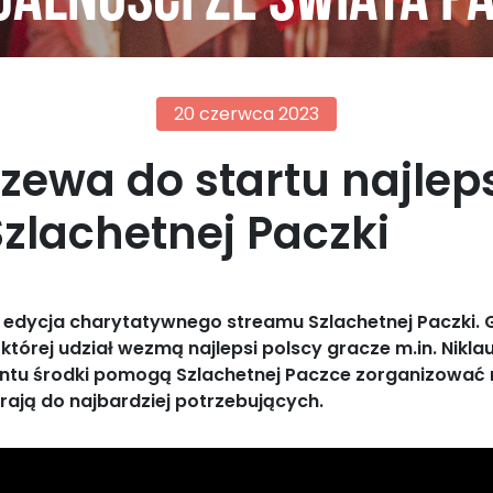
alności ze świata p
20 czerwca 2023
zewa do startu najlep
Szlachetnej Paczki
 edycja charytatywnego streamu Szlachetnej Paczki. Gr
której udział wezmą najlepsi polscy gracze m.in. Nikla
ntu środki pomogą Szlachetnej Paczce zorganizować re
ierają do najbardziej potrzebujących.