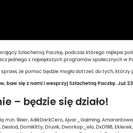
ający Szlachetną Paczkę, podczas którego najlepsi pols
ecz jednego z największych programów społecznych w Po
prawi, że pomoc będzie mogła dotrzeć do tych, którzy p
w, baw się z nami i wesprzyj Szlachetną Paczkę. Już 
e – będzie się działo!
ą m.in. 9kier, AdikDarkCero, Ajvar_Gaiming, AmarantowaD
 Deslod, DomiKitty, Druvik, Dworkop_elo, DxD198, Eklerek,