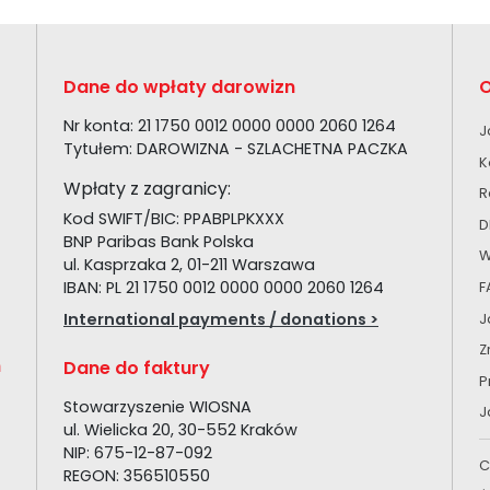
Dane do wpłaty darowizn
O
Nr konta: 21 1750 0012 0000 0000 2060 1264
J
Tytułem: DAROWIZNA - SZLACHETNA PACZKA
K
Wpłaty z zagranicy:
R
Kod SWIFT/BIC: PPABPLPKXXX
D
BNP Paribas Bank Polska
W
ul. Kasprzaka 2, 01-211 Warszawa
IBAN: PL 21 1750 0012 0000 0000 2060 1264
F
International payments / donations >
J
Z
h
Dane do faktury
P
Stowarzyszenie WIOSNA
J
ul. Wielicka 20, 30-552 Kraków
NIP: 675-12-87-092
C
REGON: 356510550