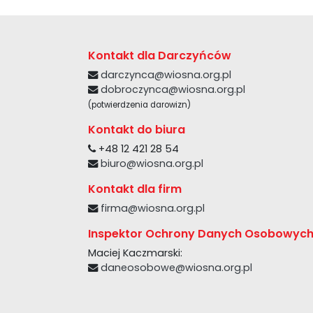
Kontakt dla Darczyńców
darczynca@wiosna.org.pl
dobroczynca@wiosna.org.pl
(potwierdzenia darowizn)
Kontakt do biura
+48 12 421 28 54
biuro@wiosna.org.pl
Kontakt dla firm
firma@wiosna.org.pl
Inspektor Ochrony Danych Osobowyc
Maciej Kaczmarski:
daneosobowe@wiosna.org.pl