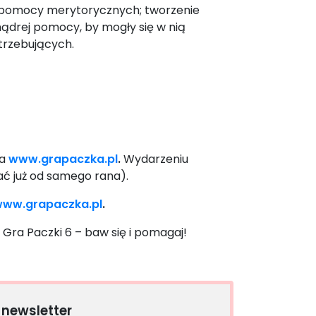
e pomocy merytorycznych; tworzenie
 mądrej pomocy, by mogły się w nią
otrzebujących.
na
www.grapaczka.pl
.
Wydarzeniu
ać już od samego rana).
ww.grapaczka.pl
.
Gra Paczki 6 – baw się i pomagaj!
 newsletter