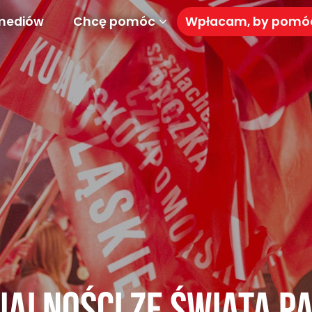
mediów
Chcę pomóc
Wpłacam, by pom