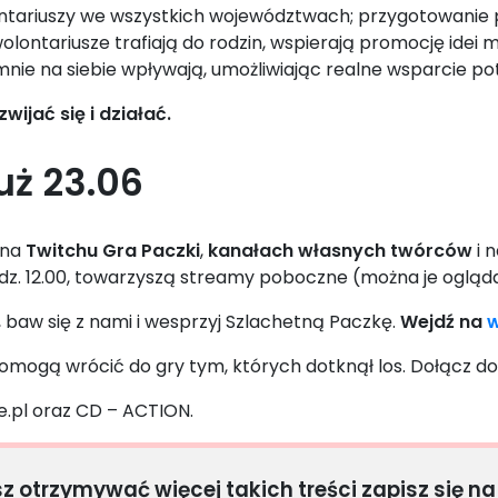
lontariuszy we wszystkich województwach; przygotowani
olontariusze trafiają do rodzin, wspierają promocję idei
mnie na siebie wpływają, umożliwiając realne wsparcie p
ijać się i działać.
uż 23.06
 na
Twitchu Gra Paczki
,
kanałach własnych twórców
i 
odz. 12.00, towarzyszą streamy poboczne (można je ogląd
 baw się z nami i wesprzyj Szlachetną Paczkę.
Wejdź na
w
omogą wrócić do gry tym, których dotknął los. Dołącz do 
e.pl oraz CD – ACTION.
sz otrzymywać więcej takich treści zapisz się na