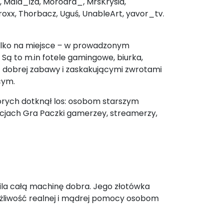
s, Mala_iza, Morodra_, MrsKrysia,
roxx, Thorbacz, Uguś, UnableArt, yavor_tv.
e tylko na miejsce – w prowadzonym
Są to m.in fotele gamingowe, biurka,
wką dobrej zabawy i zaskakującymi zwrotami
cym.
tórych dotknął los: osobom starszym
ycjach Gra Paczki gamerzey, streamerzy,
ila całą machinę dobra. Jego złotówka
możliwość realnej i mądrej pomocy osobom