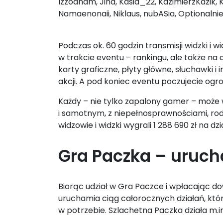
Izzodnam, Jina, Kasia_22, KazimierzKazik, 
Namaenonaii, Niklaus, nubASia, Optionalni
Podczas ok. 60 godzin transmisji widzki i 
w trakcie eventu – rankingu, ale także n
karty graficzne, płyty główne, słuchawki i
akcji. A pod koniec eventu poczujecie og
Każdy – nie tylko zapalony gamer – może 
i samotnym, z niepełnosprawnościami, ro
widzowie i widzki wygrali 1 288 690 zł na dz
Gra Paczka – uruc
Biorąc udział w Gra Paczce i wpłacając d
uruchamia ciąg całorocznych działań, któr
w potrzebie. Szlachetna Paczka działa m.in