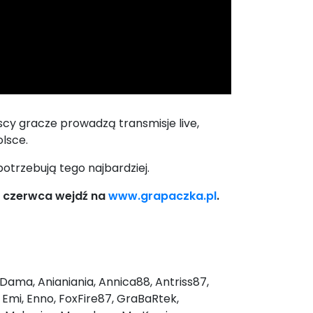
cy gracze prowadzą transmisje live,
lsce.
otrzebują tego najbardziej.
23 czerwca wejdź na
www.grapaczka.pl
.
ama, Anianiania, Annica88, Antriss87,
 Emi, Enno, FoxFire87, GraBaRtek,