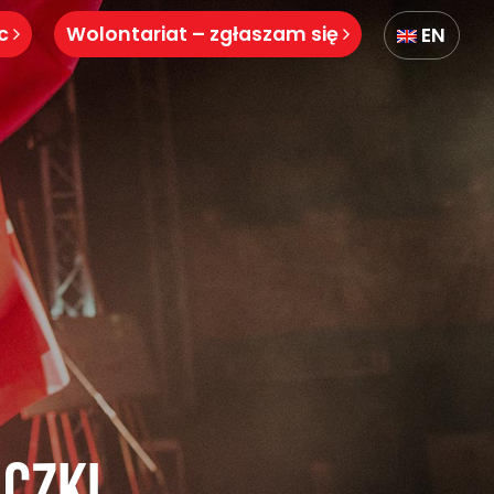
óc
Wolontariat – zgłaszam się
EN