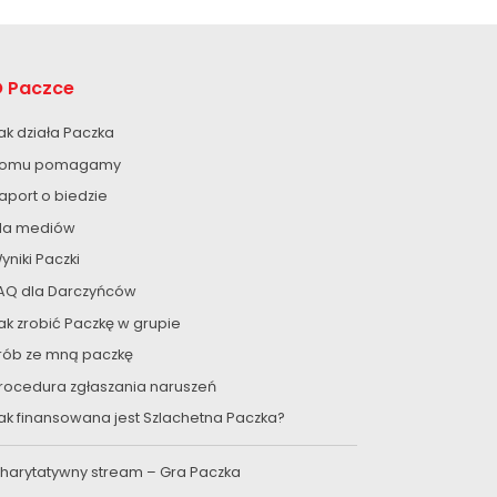
 Paczce
ak działa Paczka
omu pomagamy
aport o biedzie
la mediów
yniki Paczki
AQ dla Darczyńców
ak zrobić Paczkę w grupie
rób ze mną paczkę
rocedura zgłaszania naruszeń
ak finansowana jest Szlachetna Paczka?
harytatywny stream – Gra Paczka