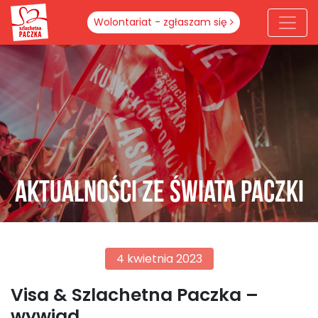
Wolontariat - zgłaszam się
Aktualności ze świata paczki
4 kwietnia 2023
Visa & Szlachetna Paczka –
wywiad