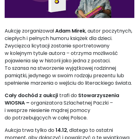
Aukcję zorganizował
Adam Mirek
, autor poczytnych,
ciepłych i pełnych humoru książek dla dzieci.
Zwycięzca licytacji zostanie sportretowany
w kolejnym tytule autora – otrzyma możliwość
pojawienia się w historii jako jedna z postaci.
To szansa na stworzenie wyjątkowej rodzinnej
pamiątki, jedynego w swoim rodzaju prezentu lub
spełnienie marzenia o wejściu do literackiego świata.
Cały dochód z aukcji
trafi do
Stowarzyszenia
WIOSNA –
organizatora Szlachetnej Paczki –
i wesprze niesienie mądrej pomocy
do potrzebujących w całej Polsce.
Aukcja trwa tylko do
14.12
, dlatego to ostatni
moment, aby dołączyć i powalczyć o tę wyjątkową