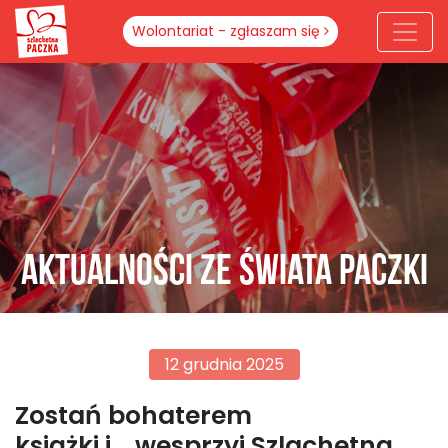
Wolontariat - zgłaszam się
Aktualności ze świata paczki
12 grudnia 2025
Zostań bohaterem
książki i… wesprzyj Szlachetną