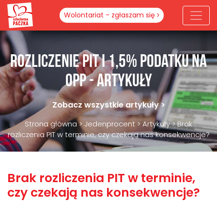
Wolontariat - zgłaszam się
Rozliczenie PIT i 1,5% podatku na
OPP - artykuły
Zobacz wszystkie artykuły >
Strona główna
>
Jedenprocent
>
Artykuły
>
Brak
rozliczenia PIT w terminie, czy czekają nas konsekwencje?
Brak rozliczenia PIT w terminie,
czy czekają nas konsekwencje?