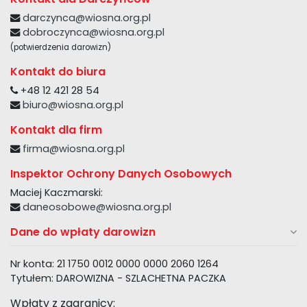
darczynca@wiosna.org.pl
dobroczynca@wiosna.org.pl
(potwierdzenia darowizn)
Kontakt do biura
+48 12 421 28 54
biuro@wiosna.org.pl
Kontakt dla firm
firma@wiosna.org.pl
Inspektor Ochrony Danych Osobowych
Maciej Kaczmarski:
daneosobowe@wiosna.org.pl
Dane do wpłaty darowizn
Nr konta: 21 1750 0012 0000 0000 2060 1264
Tytułem: DAROWIZNA - SZLACHETNA PACZKA
Wpłaty z zagranicy: