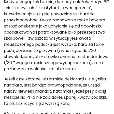
Kiedy przegapiłeś termin, do kiedy należało złożyć PIT
i nie skorzystałeś z instytucji „czynnego żalu”,
konsekwencje stają się poważniejsze i bardziej
prawdopodobne. Twoje zachowanie może bowiem
zostać odebrane jako uchylanie się od obowiązku
opodatkowania i potraktowane jako przestępstwo
skarbowe – zwłaszcza w sytuacji, jeśli kwota
nieuiszczonego podatku jest wysoka. Kara za takie
postępowanie to grzywna (wynosząca do 720
stawek dziennych – stawka dzienna to standardowo
1/30 Twojego miesięcznego wynagrodzenia), kara
pozbawienia wolności lub obie naraz.
Jeżeli z nie złożonej w terminie deklaracji PIT wynika
nadpłata, jest bardzo prawdopodobne, że urząd
nałoży niewielki mandat, natomiast jeżeli przy okazji
niezłożenia PITa nie zapłaciłeś sporej kwoty podatku,
to musisz liczyć się z wyższą karą.
Warto przy tym pamiętać, iż większość osób