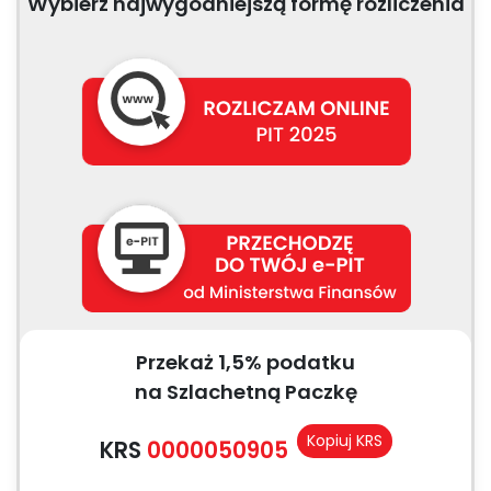
Wybierz najwygodniejszą formę rozliczenia
Przekaż 1,5% podatku
na Szlachetną Paczkę
Kopiuj KRS
KRS
0000050905