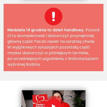
Niedziela 14 grudnia to dzień handlowy.
Pozwoli
Ci to skompletować i dostarczyć przynajmniej
główną część Paczki nawet na ostatnią chwilę.
W wyjątkowych sytuacjach pozostałą część
możesz dostarczyć w późniejszym terminie,
po wcześniejszym uzgodnieniu z Wolontariuszem
wybranej Rodziny.