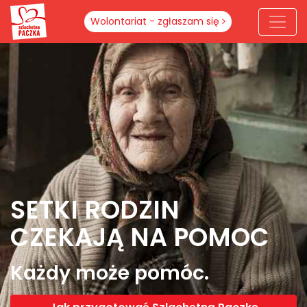
Wolontariat - zgłaszam się
SETKI
RODZIN
CZEKAJĄ
NA POMOC
Każdy może pomóc.