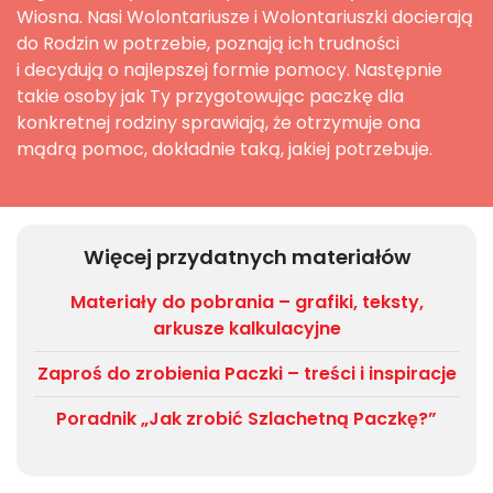
Wiosna. Nasi Wolontariusze i Wolontariuszki docierają
do Rodzin w potrzebie, poznają ich trudności
i decydują o najlepszej formie pomocy. Następnie
takie osoby jak Ty przygotowując paczkę dla
konkretnej rodziny sprawiają, że otrzymuje ona
mądrą pomoc, dokładnie taką, jakiej potrzebuje.
Więcej przydatnych materiałów
Materiały do pobrania – grafiki, teksty,
arkusze kalkulacyjne
Zaproś do zrobienia Paczki – treści i inspiracje
Poradnik „Jak zrobić Szlachetną Paczkę?”