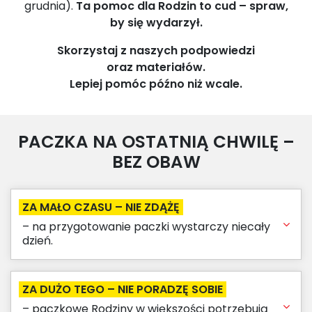
grudnia).
Ta pomoc dla Rodzin to cud – spraw,
by się wydarzył.
Skorzystaj z naszych podpowiedzi
oraz materiałów.
Lepiej pomóc późno niż wcale.
PACZKA NA OSTATNIĄ CHWILĘ –
BEZ OBAW
ZA MAŁO CZASU – NIE ZDĄŻĘ
– na przygotowanie paczki wystarczy niecały
dzień.
ZA DUŻO TEGO – NIE PORADZĘ SOBIE
– paczkowe Rodziny w większości potrzebują