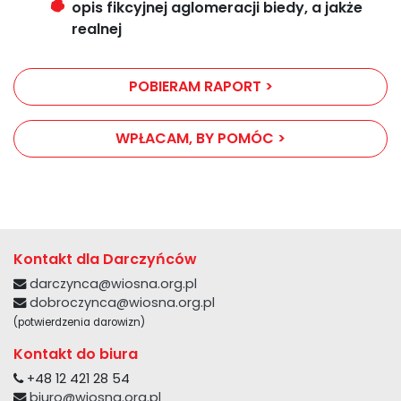
opis fikcyjnej aglomeracji biedy, a jakże
realnej
POBIERAM RAPORT >
WPŁACAM, BY POMÓC >
Kontakt dla Darczyńców
darczynca@wiosna.org.pl
dobroczynca@wiosna.org.pl
(potwierdzenia darowizn)
Kontakt do biura
+48 12 421 28 54
biuro@wiosna.org.pl