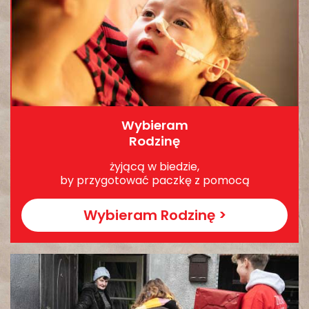
Wybieram
Rodzinę
żyjącą w biedzie,
by przygotować paczkę z pomocą
Wybieram Rodzinę >