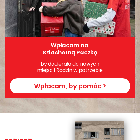
Wpłacam na
Szlachetną Paczkę
by docierała do nowych
miejsc i Rodzin w potrzebie
Wpłacam, by pomóc >