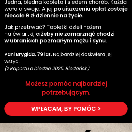
Jedna, biedna kobieta i siedem chorób. Każda
woła o swoje. A jej
po uiszczeniu opłat zostaje
niecałe 9 zł dziennie na życie.
Jak przetrwać? Tabletki dzieli nożem
na ćwiartki,
a żeby nie zamarznąć chodzi
w ubraniach po zmarłym mężu i synu
.
Pani Brygida, 79 lat.
Najbardziej doskwiera jej
wstyd.
(z Raportu o biedzie 2025. Biedańsk.)
Możesz pomóc najbardziej
potrzebującym.
WPŁACAM, BY POMÓC >