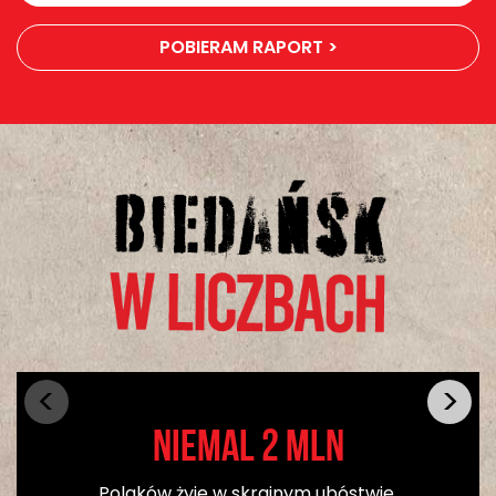
POBIERAM RAPORT >
niemal 2 mln
Polaków żyje w skrajnym ubóstwie,