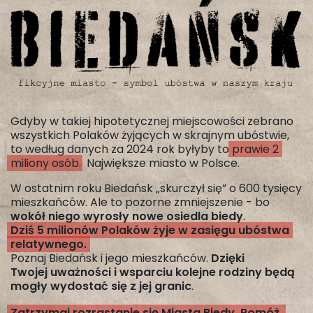
Gdyby w takiej hipotetycznej miejscowości zebrano
wszystkich Polaków żyjących w skrajnym ubóstwie,
to według danych za 2024 rok byłyby to
prawie 2
miliony osób
. Największe miasto w Polsce.
W ostatnim roku Biedańsk „skurczył się” o 600 tysięcy
mieszkańców. Ale to pozorne zmniejszenie - bo
wokół niego wyrosły nowe osiedla biedy
.
Dziś 5 milionów Polaków żyje w zasięgu ubóstwa
relatywnego.
Poznaj Biedańsk i jego mieszkańców.
Dzięki
Twojej uważności i wsparciu kolejne rodziny będą
mogły wydostać się z jej granic
.
Zatrzymaj rozrastanie się Miasta Biedy. Pomóż.