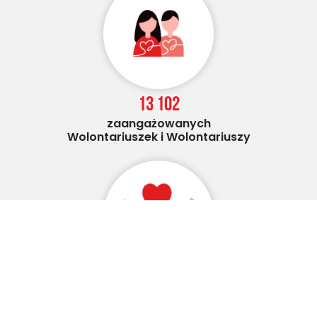
13 102
zaangażowanych
Wolontariuszek i Wolontariuszy
719 010
Liczba osób, które połączyła