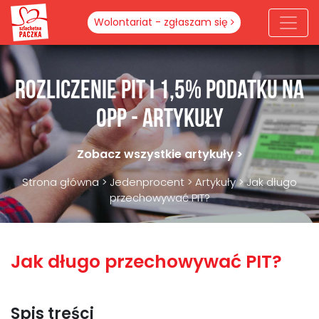
Wolontariat - zgłaszam się
Rozliczenie PIT i 1,5% podatku na
OPP - artykuły
Zobacz wszystkie artykuły >
Strona główna
>
Jedenprocent
>
Artykuły
>
Jak długo
przechowywać PIT?
Jak długo przechowywać PIT?
Spis treści