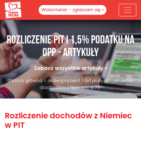
Wolontariat - zgłaszam się
Rozliczenie PIT i 1,5% podatku na
OPP - artykuły
Zobacz wszystkie artykuły >
Strona główna
>
Jedenprocent
>
Artykuły
>
Rozliczenie
dochodów z Niemiec w PIT
Rozliczenie dochodów z Niemiec
w PIT