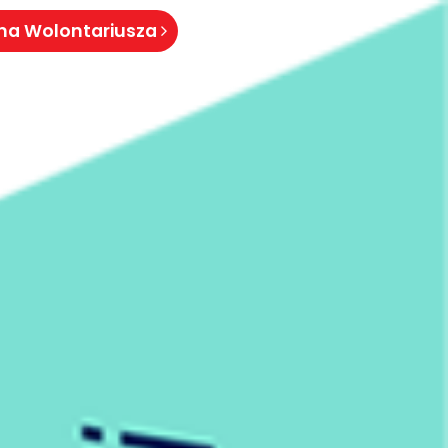
 na Wolontariusza
eraz, to kiedy?