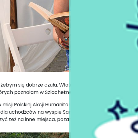
, żebym się dobrze czuła. Właśnie tak staram się żyć: żeb
których poznałam w Szlachetnej Paczce, bardzo mi w tym p
w misji Polskiej Akcji Humanitarnej w Kosowie, wspólnie z 
h dla uchodźców na wyspie Samos, wysyłamy tam przede 
yć też na inne miejsca, poza tym działam w Paczce.