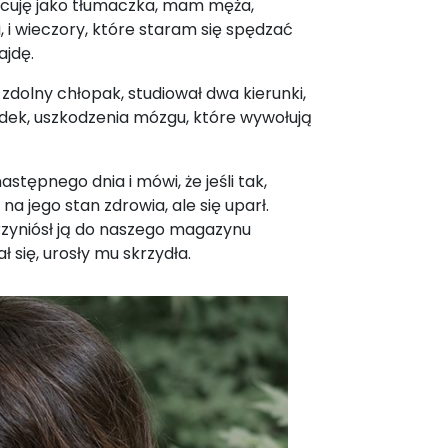
racuję jako tłumaczka, mam męża,
, i wieczory, które staram się spędzać
jdę.
dolny chłopak, studiował dwa kierunki,
adek, uszkodzenia mózgu, które wywołują
stępnego dnia i mówi, że jeśli tak,
 jego stan zdrowia, ale się uparł.
zyniósł ją do naszego magazynu
ł się, urosły mu skrzydła.