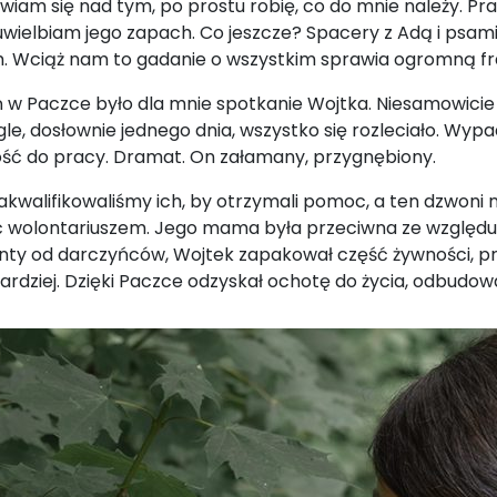
wiam się nad tym, po prostu robię, co do mnie należy. P
 uwielbiam jego zapach. Co jeszcze? Spacery z Adą i psami
 Wciąż nam to gadanie o wszystkim sprawia ogromną fra
 Paczce było dla mnie spotkanie Wojtka. Niesamowicie z
le, dosłownie jednego dnia, wszystko się rozleciało. Wyp
ność do pracy. Dramat. On załamany, przygnębiony.
kwalifikowaliśmy ich, by otrzymali pomoc, a ten dzwoni na
 wolontariuszem. Jego mama była przeciwna ze względu na
ty od darczyńców, Wojtek zapakował część żywności, pr
bardziej. Dzięki Paczce odzyskał ochotę do życia, odbudowa