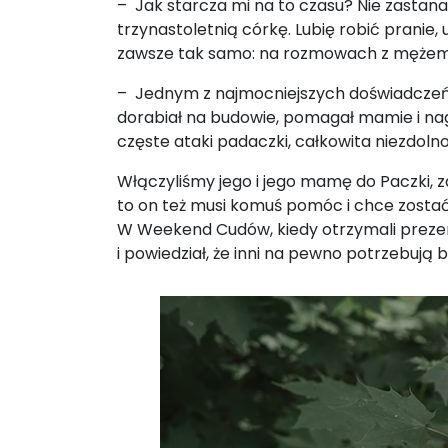
– Jak starcza mi na to czasu? Nie zastana
trzynastoletnią córkę. Lubię robić pranie,
zawsze tak samo: na rozmowach z mężem.
– Jednym z najmocniejszych doświadczeń w
dorabiał na budowie, pomagał mamie i nag
częste ataki padaczki, całkowita niezdol
Włączyliśmy jego i jego mamę do Paczki, za
to on też musi komuś pomóc i chce zostać
W Weekend Cudów, kiedy otrzymali prezen
i powiedział, że inni na pewno potrzebują 