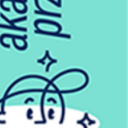
y samo życie sprawiało mi radość.
omagają. Bez nich to nie byłoby możliwe.
przyjaciółką, moją duchową siostrą,
wszystkim akcesoria menstruacyjne,