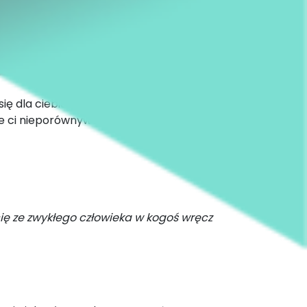
się dla ciebie rodziną. Taką, którą sama
aje ci nieporównywalne z niczym poczucie
cię ze zwykłego człowieka w kogoś wręcz