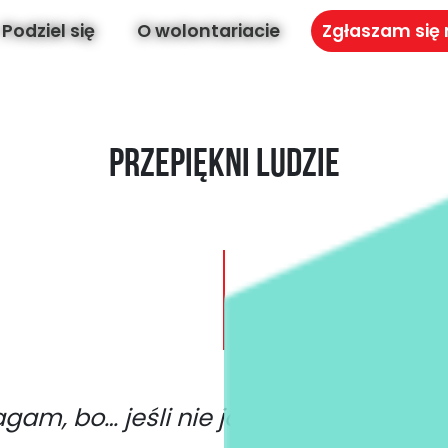
Podziel się
O wolontariacie
Zgłaszam się
Przepiękni ludzie
am, bo… jeśli nie ja, to kto? Jeśli nie t