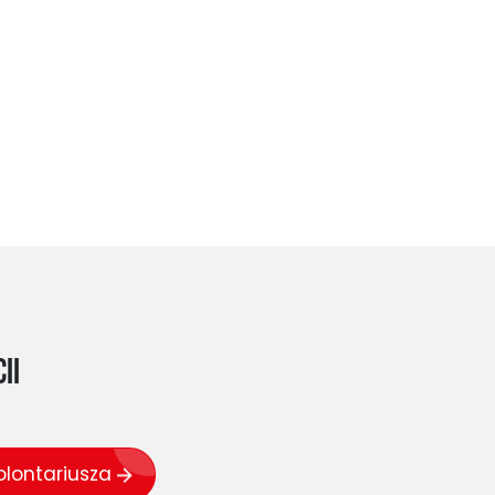
z
ii
lontariusza