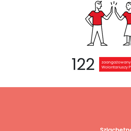
122
zaangażowany
Wolontariuszy P
Szlachetn