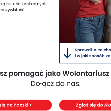
ają historie konkretnych
zeczywistość.
Sprawdź o co chod
i w jaki sposób 
esz pomagać jako Wolontariusz
Dołącz do nas.
się do Paczki >
Zgłoś się do Ak