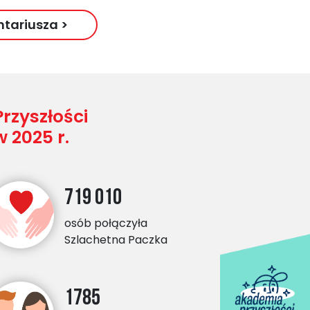
ntariusza >
rzyszłości
 2025 r.
719 010
osób połączyła
Szlachetna Paczka
1785