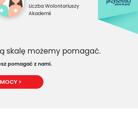
Liczba Wolontariuszy
Akademii
 jaką skalę możemy pomagać.
żesz pomagać z nami.
OMOCY >