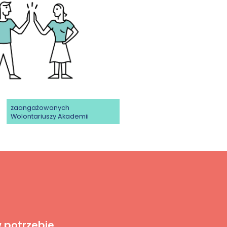
zaangażowanych
Wolontariuszy Akademii
 potrzebie