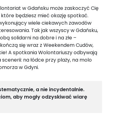
wolontariat w Gdańsku może zaskoczyć Cię
 które będziesz mieć okazję spotkać.
, wykonujący wiele ciekawych zawodów
teresowania. Tak jak wszyscy w Gdańsku,
obą solidarni na dobre i na złe –
e kończą się wraz z Weekendem Cudów,
ycie! A spotkania Wolontariuszy odbywają
 scenerii: na łódce przy plaży, na molo
omorza w Gdyni.
tematycznie, a nie incydentalnie.
eciom, aby mogły odzyskiwać wiarę