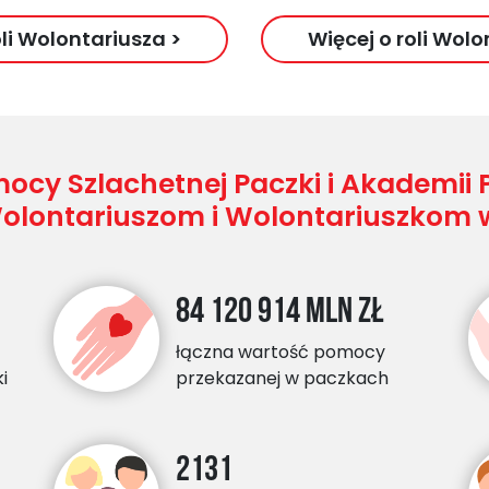
oli Wolontariusza >
Więcej o
roli Wolo
ocy Szlachetnej Paczki i Akademii P
Wolontariuszom i Wolontariuszkom w
84 120 914 mln zł
łączna wartość pomocy
i
przekazanej w paczkach
2131