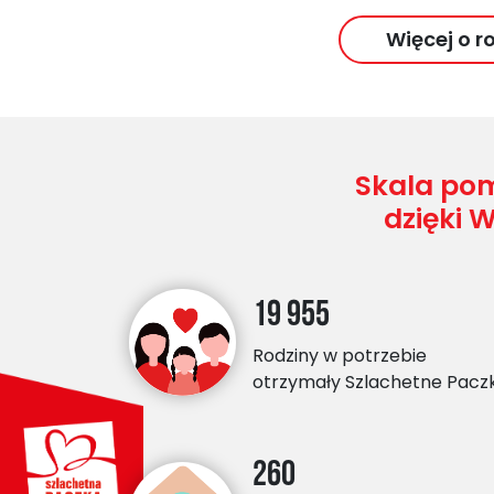
Więcej o
r
Skala pom
dzięki 
19 955
Rodziny w potrzebie
otrzymały Szlachetne Paczk
260