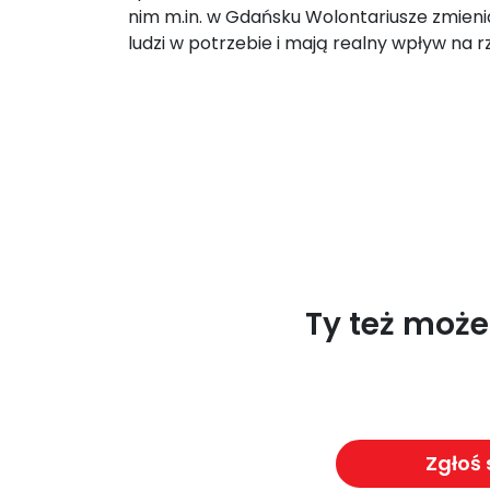
nim m.in. w Gdańsku Wolontariusze zmieni
ludzi w potrzebie i mają realny wpływ na r
Ty też moż
Zgłoś 