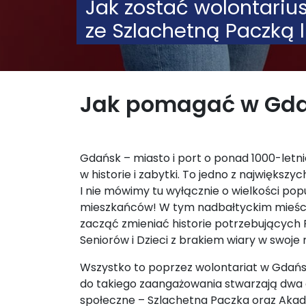
Jak zostać wolontari
ze Szlachetną Paczką 
Jak pomagać w Gd
Gdańsk – miasto i port o ponad 1000-letnie
w historie i zabytki. To jedno z największy
I nie mówimy tu wyłącznie o wielkości popul
mieszkańców! W tym nadbałtyckim mieści
zacząć zmieniać historie potrzebujących
Seniorów i Dzieci z brakiem wiary w swoje 
Wszystko to poprzez wolontariat w Gdańsk
do takiego zaangażowania stwarzają dwa
społeczne – Szlachetna Paczka oraz Akade