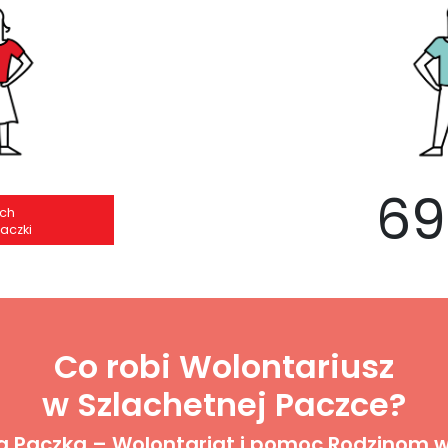
69
ch
aczki
Co robi Wolontariusz
w Szlachetnej Paczce?
a Paczka – Wolontariat i pomoc Rodzinom w