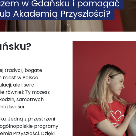
uszem w Gdańsku i pomagać
lub Akademią Przyszłości?
ańsku?
j tradycji, bogate
ch miast w Polsce.
acji, ale i serc
e również Ty możesz
 Rodzin, samotnych
możliwości.
u. Jedną z przestrzeni
 ogólnopolskie programy
mia Przyszłości. Dzięki