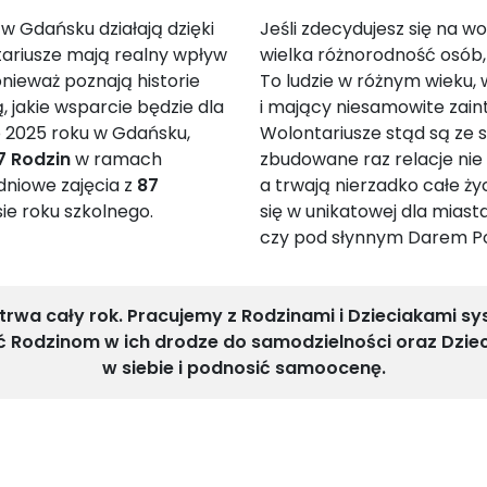
w Gdańsku działają dzięki
Jeśli zdecydujesz się na 
ariusze mają realny wpływ
wielka różnorodność osób,
nieważ poznają historie
To ludzie w różnym wieku
ą, jakie wsparcie będzie dla
i mający niesamowite zain
o 2025 roku w Gdańsku,
Wolontariusze stąd są ze s
7 Rodzin
w ramach
zbudowane raz relacje ni
dniowe zajęcia z
87
a trwają nierzadko całe ż
ie roku szkolnego.
się w unikatowej dla miasta
czy pod słynnym Darem P
trwa cały rok. Pracujemy z Rodzinami i Dzieciakami sys
ć Rodzinom w ich drodze do samodzielności oraz Dzi
w siebie i podnosić samoocenę.