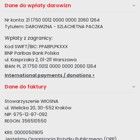
Dane do wpłaty darowizn
Nr konta: 21 1750 0012 0000 0000 2060 1264
Tytułem: DAROWIZNA - SZLACHETNA PACZKA
Wpłaty z zagranicy:
Kod SWIFT/BIC: PPABPLPKXXX
BNP Paribas Bank Polska
ul. Kasprzaka 2, 01-211 Warszawa
IBAN: PL 21 1750 0012 0000 0000 2060 1264
International payments / donations >
Dane do faktury
Stowarzyszenie WIOSNA
ul. Wielicka 20, 30-552 Kraków
NIP: 675-12-87-092
REGON: 356510550
KRS: 0000050905
Jesteśmy Organizacją Pożytku Publicznego (OPP)