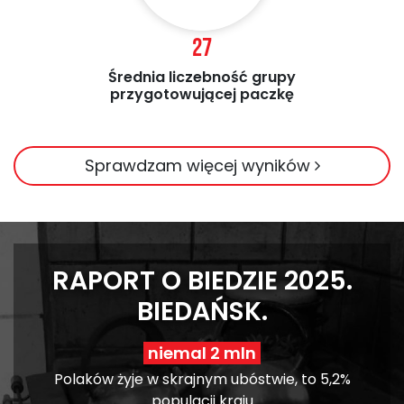
27
Średnia liczebność grupy
przygotowującej paczkę
Sprawdzam więcej wyników
RAPORT O BIEDZIE 2025.
BIEDAŃSK.
niemal 2 mln
Polaków żyje w skrajnym ubóstwie, to 5,2%
populacji kraju