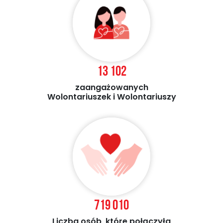
13 102
zaangażowanych
Wolontariuszek i Wolontariuszy
719 010
Liczba osób, które połączyła