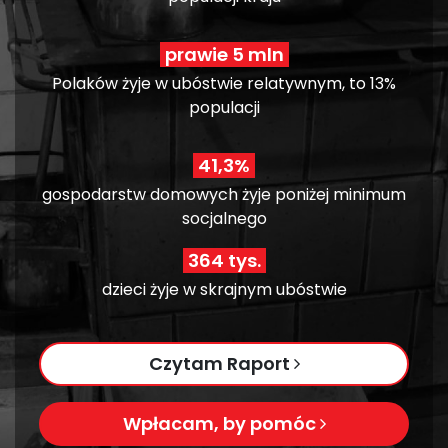
prawie 5 mln
Polaków żyje w ubóstwie relatywnym, to 13%
populacji
41,3%
gospodarstw domowych żyje poniżej minimum
socjalnego
364 tys.
dzieci żyje w skrajnym ubóstwie
Czytam Raport
Wpłacam, by pomóc