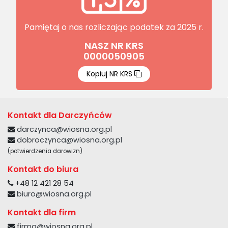
Pamiętaj o nas
rozliczając
podatek za 2025 r.
NASZ NR KRS
0000050905
Kopiuj NR KRS
Kontakt dla Darczyńców
darczynca@wiosna.org.pl
dobroczynca@wiosna.org.pl
(potwierdzenia darowizn)
Kontakt do biura
+48 12 421 28 54
biuro@wiosna.org.pl
Kontakt dla firm
firma@wiosna.org.pl