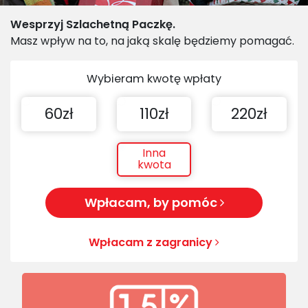
Wesprzyj Szlachetną Paczkę.
Masz wpływ na to, na jaką skalę będziemy pomagać.
Wybieram kwotę wpłaty
60zł
110zł
220zł
Inna
kwota
Wpłacam, by pomóc
Wpłacam z zagranicy